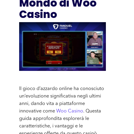
Mondo di Woo
Casino
Il gioco d’azzardo online ha conosciuto
un’evoluzione significativa negli ultimi
anni, dando vita a piattaforme
innovative come
Woo Casino
. Questa
guida approfondita esplorerà le
caratteristiche, i vantaggi e le
esperienze offerte da questo casinò