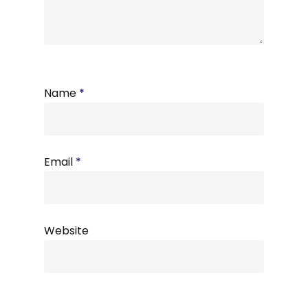
Name
*
Email
*
Website