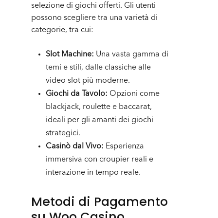
selezione di giochi offerti. Gli utenti
possono scegliere tra una varietà di
categorie, tra cui:
Slot Machine:
Una vasta gamma di
temi e stili, dalle classiche alle
video slot più moderne.
Giochi da Tavolo:
Opzioni come
blackjack, roulette e baccarat,
ideali per gli amanti dei giochi
strategici.
Casinò dal Vivo:
Esperienza
immersiva con croupier reali e
interazione in tempo reale.
Metodi di Pagamento
su Woo Casino