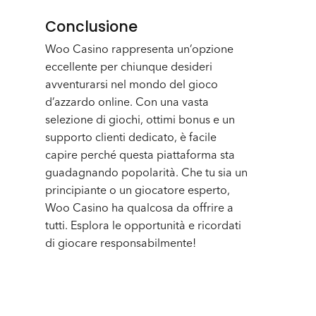
Conclusione
Woo Casino rappresenta un’opzione
eccellente per chiunque desideri
avventurarsi nel mondo del gioco
d’azzardo online. Con una vasta
selezione di giochi, ottimi bonus e un
supporto clienti dedicato, è facile
capire perché questa piattaforma sta
guadagnando popolarità. Che tu sia un
principiante o un giocatore esperto,
Woo Casino ha qualcosa da offrire a
tutti. Esplora le opportunità e ricordati
di giocare responsabilmente!