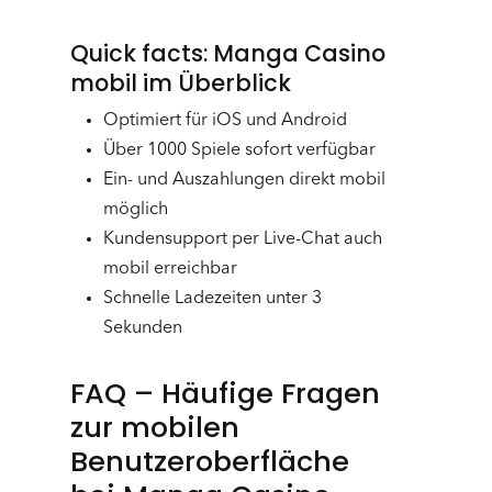
Quick facts: Manga Casino
mobil im Überblick
Optimiert für iOS und Android
Über 1000 Spiele sofort verfügbar
Ein- und Auszahlungen direkt mobil
möglich
Kundensupport per Live-Chat auch
mobil erreichbar
Schnelle Ladezeiten unter 3
Sekunden
FAQ – Häufige Fragen
zur mobilen
Benutzeroberfläche