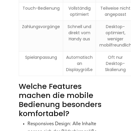
Touch-Bedienung
Vollständig
Teilweise nicht
optimiert
angepasst
Zahlungsvorgänge
Schnell und
Desktop-
direkt vom
optimiert,
Handy aus
weniger
mobilfreundlic
Spielanpassung
Automatisch
Oft nur
an
Desktop-
Displaygröße
Skalierung
Welche Features
machen die mobile
Bedienung besonders
komfortabel?
Responsives Design: Alle Inhalte