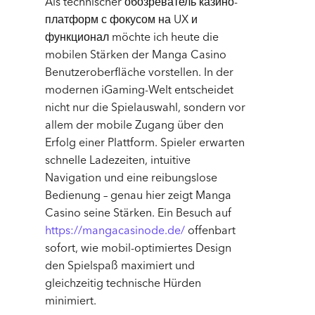
Als technischer обозреватель казино-
платформ с фокусом на UX и
функционал möchte ich heute die
mobilen Stärken der Manga Casino
Benutzeroberfläche vorstellen. In der
modernen iGaming-Welt entscheidet
nicht nur die Spielauswahl, sondern vor
allem der mobile Zugang über den
Erfolg einer Plattform. Spieler erwarten
schnelle Ladezeiten, intuitive
Navigation und eine reibungslose
Bedienung – genau hier zeigt Manga
Casino seine Stärken. Ein Besuch auf
https://mangacasinode.de/
offenbart
sofort, wie mobil-optimiertes Design
den Spielspaß maximiert und
gleichzeitig technische Hürden
minimiert.