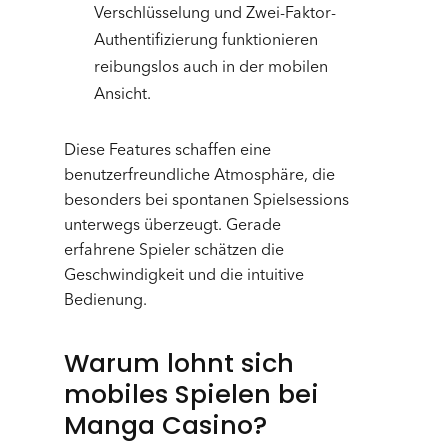
Verschlüsselung und Zwei-Faktor-
Authentifizierung funktionieren
reibungslos auch in der mobilen
Ansicht.
Diese Features schaffen eine
benutzerfreundliche Atmosphäre, die
besonders bei spontanen Spielsessions
unterwegs überzeugt. Gerade
erfahrene Spieler schätzen die
Geschwindigkeit und die intuitive
Bedienung.
Warum lohnt sich
mobiles Spielen bei
Manga Casino?