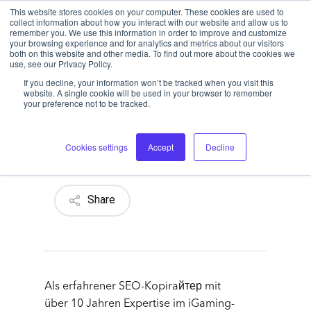
This website stores cookies on your computer. These cookies are used to
collect information about how you interact with our website and allow us to
remember you. We use this information in order to improve and customize
your browsing experience and for analytics and metrics about our visitors
both on this website and other media. To find out more about the cookies we
use, see our Privacy Policy.
Open toolbar
Welche Top
If you decline, your information won’t be tracked when you visit this
website. A single cookie will be used in your browser to remember
Provider
your preference not to be tracked.
kooperieren mit
Cookies settings
Accept
Decline
Lira Spin Casino?
Share
Als erfahrener SEO-Kopiraйтер mit
über 10 Jahren Expertise im iGaming-