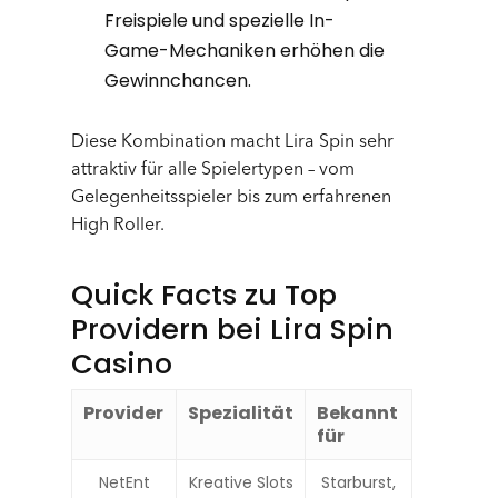
Freispiele und spezielle In-
Game-Mechaniken erhöhen die
Gewinnchancen.
Diese Kombination macht Lira Spin sehr
attraktiv für alle Spielertypen – vom
Gelegenheitsspieler bis zum erfahrenen
High Roller.
Quick Facts zu Top
Providern bei Lira Spin
Casino
Provider
Spezialität
Bekannt
für
NetEnt
Kreative Slots
Starburst,