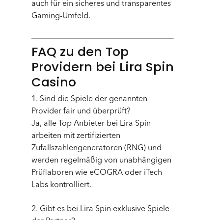
auch für ein sicheres und transparentes
Gaming-Umfeld.
FAQ zu den Top
Providern bei Lira Spin
Casino
1. Sind die Spiele der genannten
Provider fair und überprüft?
Ja, alle Top Anbieter bei Lira Spin
arbeiten mit zertifizierten
Zufallszahlengeneratoren (RNG) und
werden regelmäßig von unabhängigen
Prüflaboren wie eCOGRA oder iTech
Labs kontrolliert.
2. Gibt es bei Lira Spin exklusive Spiele