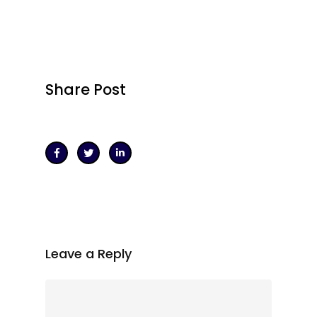
Share Post
Leave a Reply