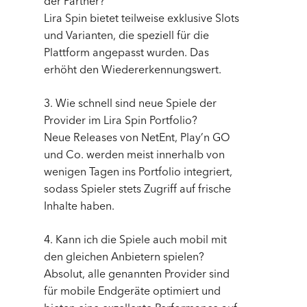
der Partner?
Lira Spin bietet teilweise exklusive Slots
und Varianten, die speziell für die
Plattform angepasst wurden. Das
erhöht den Wiedererkennungswert.
3. Wie schnell sind neue Spiele der
Provider im Lira Spin Portfolio?
Neue Releases von NetEnt, Play’n GO
und Co. werden meist innerhalb von
wenigen Tagen ins Portfolio integriert,
sodass Spieler stets Zugriff auf frische
Inhalte haben.
4. Kann ich die Spiele auch mobil mit
den gleichen Anbietern spielen?
Absolut, alle genannten Provider sind
für mobile Endgeräte optimiert und