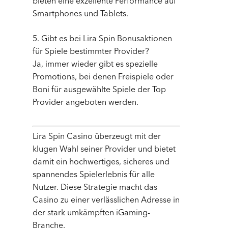
bieten eine exzellente Performance auf
Smartphones und Tablets.
5. Gibt es bei Lira Spin Bonusaktionen
für Spiele bestimmter Provider?
Ja, immer wieder gibt es spezielle
Promotions, bei denen Freispiele oder
Boni für ausgewählte Spiele der Top
Provider angeboten werden.
Lira Spin Casino überzeugt mit der
klugen Wahl seiner Provider und bietet
damit ein hochwertiges, sicheres und
spannendes Spielerlebnis für alle
Nutzer. Diese Strategie macht das
Casino zu einer verlässlichen Adresse in
der stark umkämpften iGaming-
Branche.