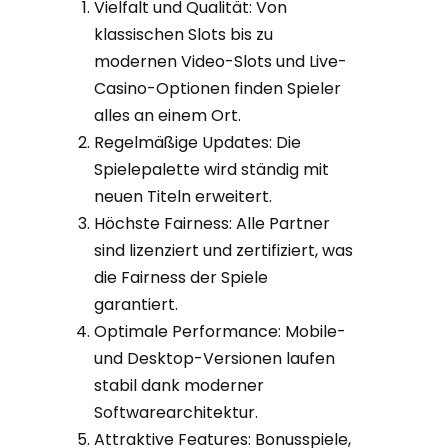
Vielfalt und Qualität: Von
klassischen Slots bis zu
modernen Video-Slots und Live-
Casino-Optionen finden Spieler
alles an einem Ort.
Regelmäßige Updates: Die
Spielepalette wird ständig mit
neuen Titeln erweitert.
Höchste Fairness: Alle Partner
sind lizenziert und zertifiziert, was
die Fairness der Spiele
garantiert.
Optimale Performance: Mobile-
und Desktop-Versionen laufen
stabil dank moderner
Softwarearchitektur.
Attraktive Features: Bonusspiele,