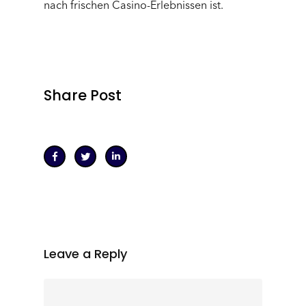
nach frischen Casino-Erlebnissen ist.
Share Post
Leave a Reply