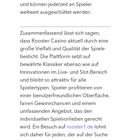
und können jederzeit an Spieler
weltweit ausgeschüttet werden.
Zusammenfassend lässt sich sagen,
dass Rooster Casino aktuell durch eine
große Vielfalt und Qualität der Spiele
besticht. Die Plattform setzt auf
bewährte Klassiker ebenso wie auf
Innovationen im Live- und Slot-Bereich
und bleibt so attraktiv für alle
Spielertypen. Spieler profitieren von
einer benutzerfreundlichen Oberfläche,
fairen Gewinnchancen und einem
umfassenden Angebot, das den
individuellen Spielvorlieben gerecht
wird. Ein Besuch auf
rooster1.de
lohnt
sich daher für jeden, der auf der Suche