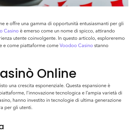
one e offre una gamma di opportunità entusiasmanti per gli
o Casino
è emerso come un nome di spicco, attirando
perienza utente coinvolgente. In questo articolo, esploreremo
line e come piattaforme come
Voodoo Casino
stanno
Casinò Online
a visto una crescita esponenziale. Questa espansione è
lle piattaforme, l’innovazione tecnologica e l’ampia varietà di
sino, hanno investito in tecnologie di ultima generazione
a per gli utenti.
za