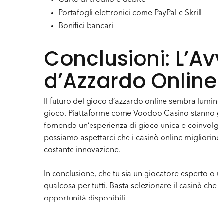
Carte di credito e debito
Portafogli elettronici come PayPal e Skrill
Bonifici bancari
Conclusioni: L’Av
d’Azzardo Online
Il futuro del gioco d’azzardo online sembra lumino
gioco. Piattaforme come Voodoo Casino stanno g
fornendo un’esperienza di gioco unica e coinvolg
possiamo aspettarci che i casinò online migliorin
costante innovazione.
In conclusione, che tu sia un giocatore esperto o 
qualcosa per tutti. Basta selezionare il casinò ch
opportunità disponibili.