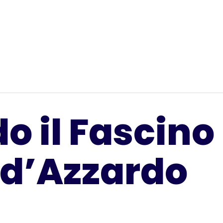
o il Fascino
 d’Azzardo