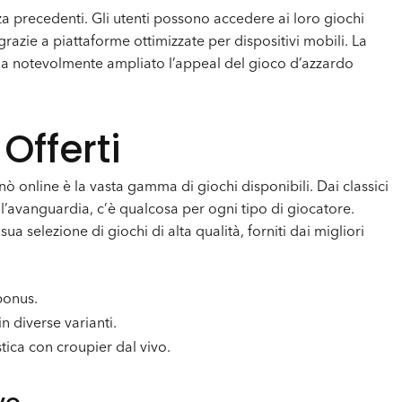
za precedenti. Gli utenti possono accedere ai loro giochi
zie a piattaforme ottimizzate per dispositivi mobili. La
7, ha notevolmente ampliato l’appeal del gioco d’azzardo
Offerti
inò online è la vasta gamma di giochi disponibili. Dai classici
all’avanguardia, c’è qualcosa per ogni tipo di giocatore.
ua selezione di giochi di alta qualità, forniti dai migliori
bonus.
n diverse varianti.
tica con croupier dal vivo.