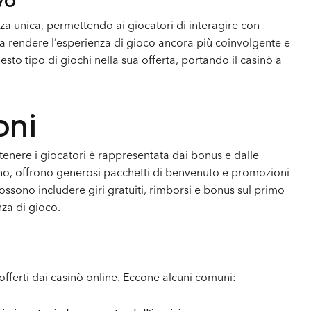
vo
nza unica, permettendo ai giocatori di interagire con
ica rendere l’esperienza di gioco ancora più coinvolgente e
to tipo di giochi nella sua offerta, portando il casinò a
oni
ntenere i giocatori è rappresentata dai bonus e dalle
no, offrono generosi pacchetti di benvenuto e promozioni
possono includere giri gratuiti, rimborsi e bonus sul primo
nza di gioco.
offerti dai casinò online. Eccone alcuni comuni: