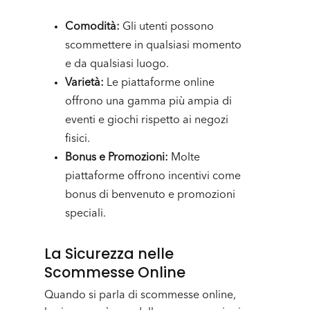
Comodità:
Gli utenti possono
scommettere in qualsiasi momento
e da qualsiasi luogo.
Varietà:
Le piattaforme online
offrono una gamma più ampia di
eventi e giochi rispetto ai negozi
fisici.
Bonus e Promozioni:
Molte
piattaforme offrono incentivi come
bonus di benvenuto e promozioni
speciali.
La Sicurezza nelle
Scommesse Online
Quando si parla di scommesse online,