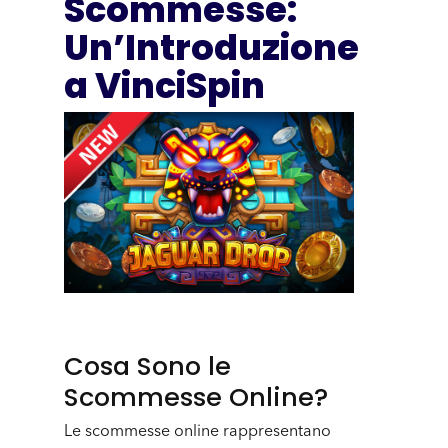
Scommesse:
Un’Introduzione
a VinciSpin
Cosa Sono le
Scommesse Online?
Le scommesse online rappresentano