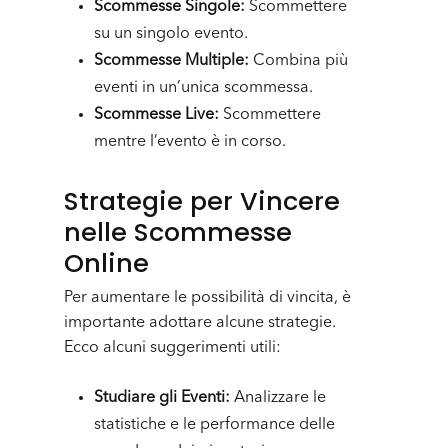
Scommesse Singole:
Scommettere
su un singolo evento.
Scommesse Multiple:
Combina più
eventi in un’unica scommessa.
Scommesse Live:
Scommettere
mentre l’evento è in corso.
Strategie per Vincere
nelle Scommesse
Online
Per aumentare le possibilità di vincita, è
importante adottare alcune strategie.
Ecco alcuni suggerimenti utili:
Studiare gli Eventi:
Analizzare le
statistiche e le performance delle