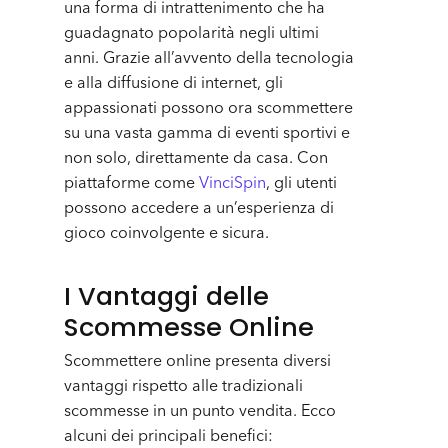
una forma di intrattenimento che ha
guadagnato popolarità negli ultimi
anni. Grazie all’avvento della tecnologia
e alla diffusione di internet, gli
appassionati possono ora scommettere
su una vasta gamma di eventi sportivi e
non solo, direttamente da casa. Con
piattaforme come
VinciSpin
, gli utenti
possono accedere a un’esperienza di
gioco coinvolgente e sicura.
I Vantaggi delle
Scommesse Online
Scommettere online presenta diversi
vantaggi rispetto alle tradizionali
scommesse in un punto vendita. Ecco
alcuni dei principali benefici: