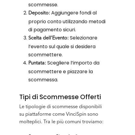
scommesse.
Aggiungere fondi al
Deposito:
proprio conto utilizzando metodi
di pagamento sicuri.
Selezionare
Scelta dell’Evento:
l’evento sul quale si desidera
scommettere.
Scegliere l’importo da
Puntata:
scommettere e piazzare la
scommessa.
Tipi di Scommesse Offerti
Le tipologie di scommesse disponibili
su piattaforme come VinciSpin sono
molteplici. Tra le più comuni troviamo: