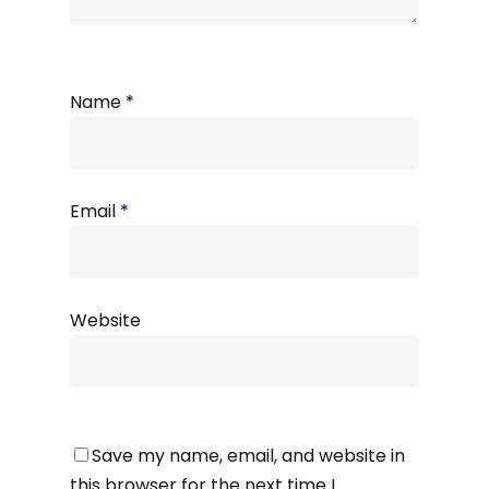
Name
*
Email
*
Website
Save my name, email, and website in
this browser for the next time I