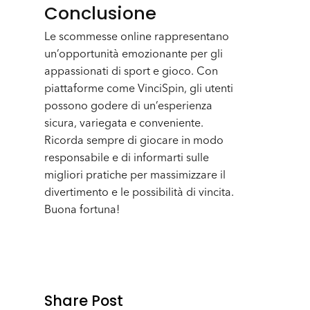
Conclusione
Le scommesse online rappresentano
un’opportunità emozionante per gli
appassionati di sport e gioco. Con
piattaforme come VinciSpin, gli utenti
possono godere di un’esperienza
sicura, variegata e conveniente.
Ricorda sempre di giocare in modo
responsabile e di informarti sulle
migliori pratiche per massimizzare il
divertimento e le possibilità di vincita.
Buona fortuna!
Share Post