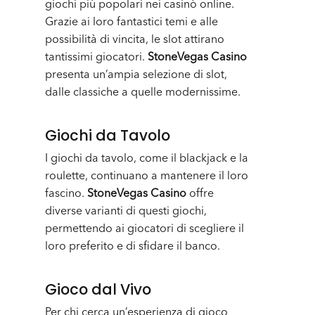
giochi più popolari nei casinò online.
Grazie ai loro fantastici temi e alle
possibilità di vincita, le slot attirano
tantissimi giocatori.
StoneVegas Casino
presenta un’ampia selezione di slot,
dalle classiche a quelle modernissime.
Giochi da Tavolo
I giochi da tavolo, come il blackjack e la
roulette, continuano a mantenere il loro
fascino.
StoneVegas Casino
offre
diverse varianti di questi giochi,
permettendo ai giocatori di scegliere il
loro preferito e di sfidare il banco.
Gioco dal Vivo
Per chi cerca un’esperienza di gioco