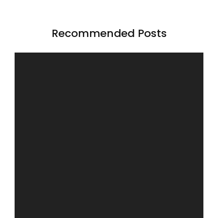
Recommended Posts