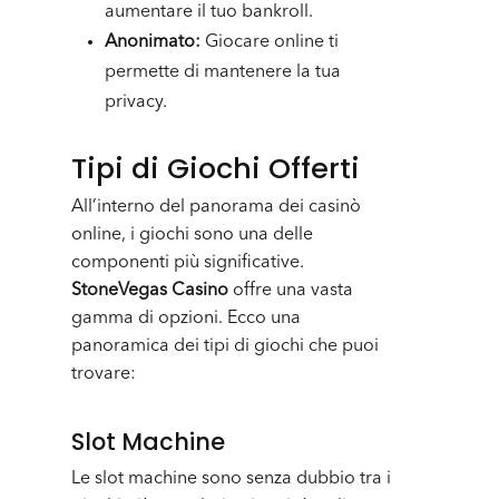
aumentare il tuo bankroll.
Anonimato:
Giocare online ti
permette di mantenere la tua
privacy.
Tipi di Giochi Offerti
All’interno del panorama dei casinò
online, i giochi sono una delle
componenti più significative.
StoneVegas Casino
offre una vasta
gamma di opzioni. Ecco una
panoramica dei tipi di giochi che puoi
trovare:
Slot Machine
Le slot machine sono senza dubbio tra i