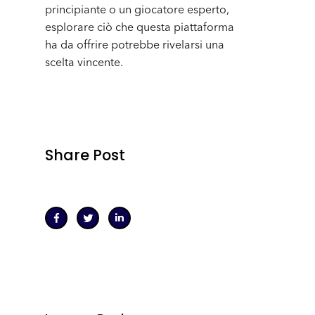
principiante o un giocatore esperto,
esplorare ciò che questa piattaforma
ha da offrire potrebbe rivelarsi una
scelta vincente.
Share Post