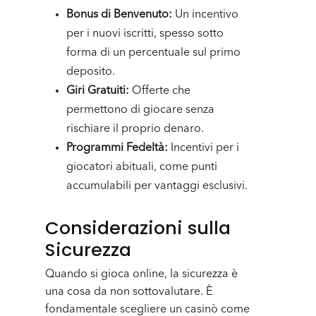
Bonus di Benvenuto:
Un incentivo
per i nuovi iscritti, spesso sotto
forma di un percentuale sul primo
deposito.
Giri Gratuiti:
Offerte che
permettono di giocare senza
rischiare il proprio denaro.
Programmi Fedeltà:
Incentivi per i
giocatori abituali, come punti
accumulabili per vantaggi esclusivi.
Considerazioni sulla
Sicurezza
Quando si gioca online, la sicurezza è
una cosa da non sottovalutare. È
fondamentale scegliere un casinò come