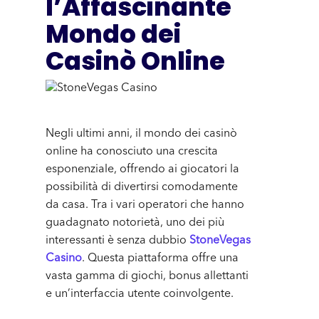
l’Affascinante
Mondo dei
Casinò Online
Negli ultimi anni, il mondo dei casinò
online ha conosciuto una crescita
esponenziale, offrendo ai giocatori la
possibilità di divertirsi comodamente
da casa. Tra i vari operatori che hanno
guadagnato notorietà, uno dei più
interessanti è senza dubbio
StoneVegas
Casino
. Questa piattaforma offre una
vasta gamma di giochi, bonus allettanti
e un’interfaccia utente coinvolgente.