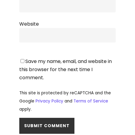
Website
Save my name, email, and website in
this browser for the next time I
comment.
This site is protected by reCAPTCHA and the
Google
Privacy Policy
and
Terms of Service
apply.