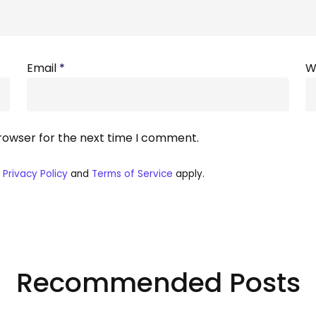
Email
*
W
browser for the next time I comment.
e
Privacy Policy
and
Terms of Service
apply.
Recommended Posts