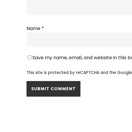
Name
*
Save my name, email, and website in this 
This site is protected by reCAPTCHA and the Googl