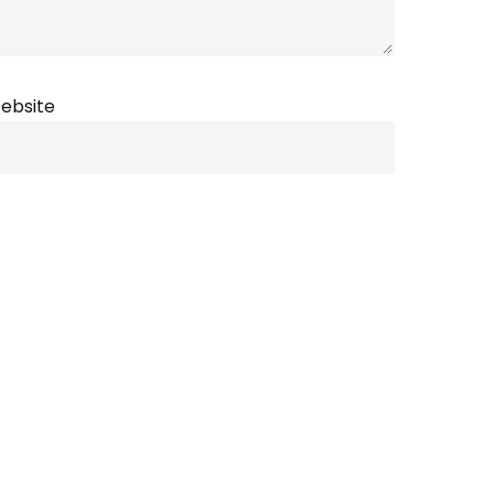
ebsite