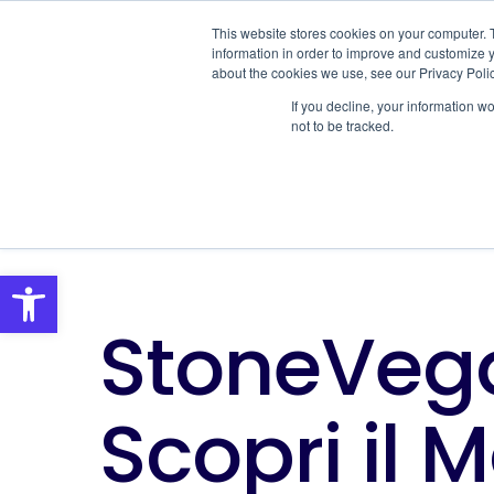
This website stores cookies on your computer. 
SOLUTIONS
S
information in order to improve and customize y
about the cookies we use, see our Privacy Polic
If you decline, your information w
not to be tracked.
Open toolbar
StoneVega
Scopri il 