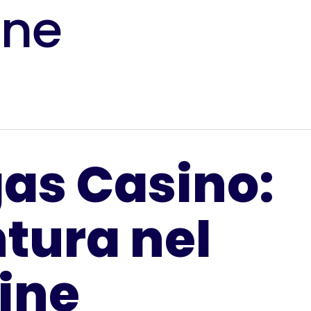
ine
as Casino:
tura nel
ine