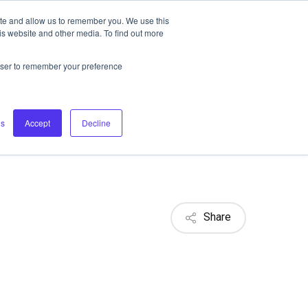
ite and allow us to remember you. We use this
CONTACT US
REQUEST A DEMO
is website and other media. To find out more
rowser to remember your preference
gs
Accept
Decline
Share