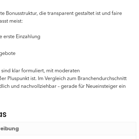
Bonusstruktur, die transparent gestaltet ist und faire
sst meist:
e erste Einzahlung
gebote
ind klar formuliert, mit moderaten
er Pluspunkt ist. Im Vergleich zum Branchendurchschnitt
dlich und nachvollziehbar – gerade für Neueinsteiger ein
as
reibung