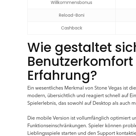
Willkommensbonus
Reload-Boni
Cashback
Wie gestaltet sic
Benutzerkomfort
Erfahrung?
Ein wesentliches Merkmal von Stone Vegas ist die
modern, übersichtlich und reagiert schnell auf Ei
Spielerlebnis, das sowohl auf Desktop als auch mo
Die mobile Version ist vollumfänglich optimiert
Funktionseinschränkungen. Spieler können probl
Lieblingsspiele starten und den Support kontakti