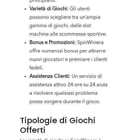
principianti.
Varietà di Giochi:
Gli utenti
possono scegliere tra un’ampia
gamma di giochi, dalle slot
machine alle scommesse sportive.
Bonus e Promozioni:
SpinWinera
offre numerosi bonus per attrarre
nuovi giocatori e premiare i clienti
fedeli.
Assistenza Clienti:
Un servizio di
assistenza attivo 24 ore su 24 aiuta
a risolvere qualsiasi problema
possa sorgere durante il gioco.
Tipologie di Giochi
Offerti