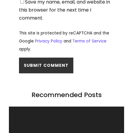
Save my name, email, and website in
this browser for the next time I
comment.
This site is protected by reCAPTCHA and the
Google
Privacy Policy
and
Terms of Service
apply.
Recommended Posts