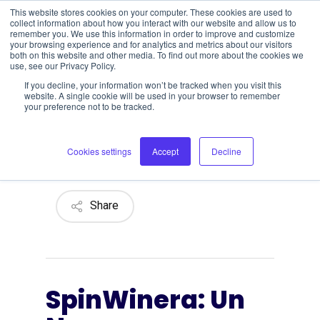
This website stores cookies on your computer. These cookies are used to
collect information about how you interact with our website and allow us to
remember you. We use this information in order to improve and customize
your browsing experience and for analytics and metrics about our visitors
both on this website and other media. To find out more about the cookies we
use, see our Privacy Policy.
Open toolbar
SpinWinera: Scopri
If you decline, your information won’t be tracked when you visit this
website. A single cookie will be used in your browser to remember
il Mondo delle
your preference not to be tracked.
Scommesse
Cookies settings
Accept
Decline
Online
Share
SpinWinera: Un