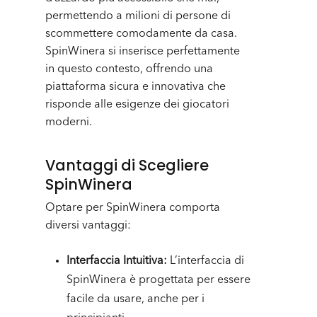
permettendo a milioni di persone di
scommettere comodamente da casa.
SpinWinera si inserisce perfettamente
in questo contesto, offrendo una
piattaforma sicura e innovativa che
risponde alle esigenze dei giocatori
moderni.
Vantaggi di Scegliere
SpinWinera
Optare per SpinWinera comporta
diversi vantaggi:
Interfaccia Intuitiva:
L’interfaccia di
SpinWinera è progettata per essere
facile da usare, anche per i