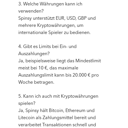
3. Welche Währungen kann ich
verwenden?
Spinsy unterstützt EUR, USD, GBP und
mehrere Kryptowährungen, um
internationale Spieler zu bedienen.
4. Gibt es Limits bei Ein- und
Auszahlungen?
Ja, beispielsweise liegt das Mindestlimit
meist bei 10 €, das maximale
Auszahlungslimit kann bis 20.000 € pro
Woche betragen.
5. Kann ich auch mit Kryptowährungen
spielen?
Ja, Spinsy hält Bitcoin, Ethereum und
Litecoin als Zahlungsmittel bereit und
verarbeitet Transaktionen schnell und