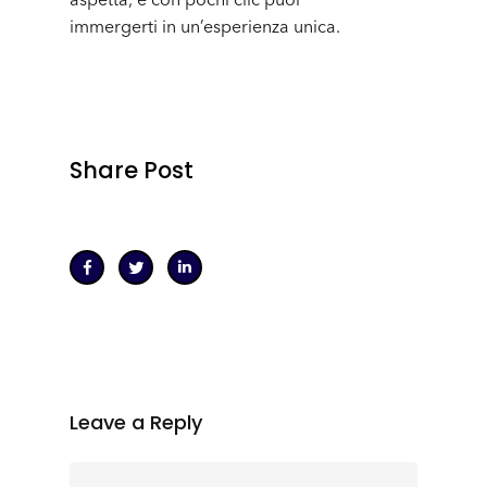
aspetta, e con pochi clic puoi
immergerti in un’esperienza unica.
Share Post
Leave a Reply