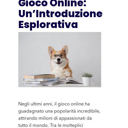
Gioco Online:
Un’Introduzione
Esplorativa
Negli ultimi anni, il gioco online ha
guadagnato una popolarità incredibile,
attirando milioni di appassionati da
tutto il mondo. Tra le molteplici