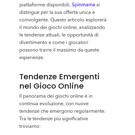
piattaforme disponibili,
Spinmama
si
distingue per la sua offerta unica e
coinvolgente. Questo articolo esplorerà
il mondo dei giochi online, analizzando
le tendenze attuali, le opportunità di
divertimento e come i giocatori
possono trarre il massimo da queste
esperienze.
Tendenze Emergenti
nel Gioco Online
Il panorama dei giochi online è in
continua evoluzione, con nuove
tendenze che emergono regolarmente.
Tra le tendenze più significative
troviamo: