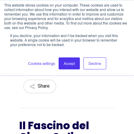
This website stores cookies on your computer. These cookies are used to
collect information about how you interact with our website and allow us to
remember you. We use this information in order to improve and customize
your browsing experience and for analytics and metrics about our visitors
both on this website and other media. To find out more about the cookies we
use, see our Privacy Policy.
Open toolbar
Spinmama: Scopri
If you decline, your information won’t be tracked when you visit this
website. A single cookie will be used in your browser to remember
il Mondo dei Giochi
your preference not to be tracked.
Online e le Sue
Cookies settings
Accept
Decline
Meraviglie
Share
Il Fascino del