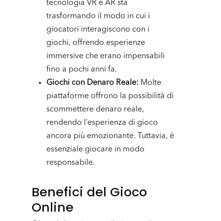
tecnologia VR e AR sta
trasformando il modo in cui i
giocatori interagiscono con i
giochi, offrendo esperienze
immersive che erano impensabili
fino a pochi anni fa.
Giochi con Denaro Reale:
Molte
piattaforme offrono la possibilità di
scommettere denaro reale,
rendendo l’esperienza di gioco
ancora più emozionante. Tuttavia, è
essenziale giocare in modo
responsabile.
Benefici del Gioco
Online