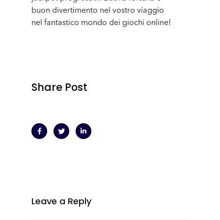
buon divertimento nel vostro viaggio
nel fantastico mondo dei giochi online!
Share Post
Leave a Reply