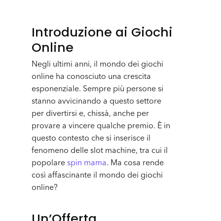
Introduzione ai Giochi
Online
Negli ultimi anni, il mondo dei giochi
online ha conosciuto una crescita
esponenziale. Sempre più persone si
stanno avvicinando a questo settore
per divertirsi e, chissà, anche per
provare a vincere qualche premio. È in
questo contesto che si inserisce il
fenomeno delle slot machine, tra cui il
popolare
spin mama
. Ma cosa rende
così affascinante il mondo dei giochi
online?
Un’Offerta