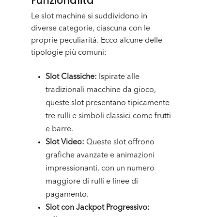
Funzionalità
Le slot machine si suddividono in
diverse categorie, ciascuna con le
proprie peculiarità. Ecco alcune delle
tipologie più comuni:
Slot Classiche:
Ispirate alle
tradizionali macchine da gioco,
queste slot presentano tipicamente
tre rulli e simboli classici come frutti
e barre.
Slot Video:
Queste slot offrono
grafiche avanzate e animazioni
impressionanti, con un numero
maggiore di rulli e linee di
pagamento.
Slot con Jackpot Progressivo: