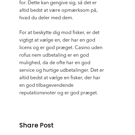
for. Dette kan gengive sig, så det er
altid bedst at være opmærksom på,
hvad du deler med dem.
For at beskytte dig mod fisker, er det
vigtigt at vælge en, der har en god
licens og er god præget. Casino uden
rofus nem udbetaling er en god
mulighed, da de ofte har en god
service og hurtige udbetalinger. Det er
altid bedst at vælge en fisker, der har
en god tilbagevendende
reputationsnoter og er god præget.
Share Post