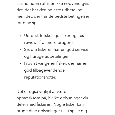
casino uden rofus er ikke nødvendigvis
det, der har den højeste udbetaling,
men det, der har de bedste betingelser
for dine spil.
Udforsk forskellige fisker og læs
reviews fra andre brugere.
Se, om fiskeren har en god service
og hurtige udbetalinger.
Prøv at vælge en fisker, der har en
god tilbagevendende
reputationsnoter.
Det er også vigtigt at være
opmærksom på, hvilke oplysninger du
deler med fiskeren. Nogle fisker kan
bruge dine oplysninger til at spille dig