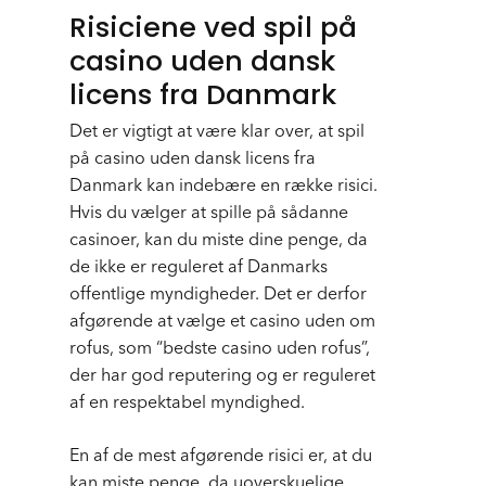
Risiciene ved spil på
casino uden dansk
licens fra Danmark
Det er vigtigt at være klar over, at spil
på casino uden dansk licens fra
Danmark kan indebære en række risici.
Hvis du vælger at spille på sådanne
casinoer, kan du miste dine penge, da
de ikke er reguleret af Danmarks
offentlige myndigheder. Det er derfor
afgørende at vælge et casino uden om
rofus, som “bedste casino uden rofus”,
der har god reputering og er reguleret
af en respektabel myndighed.
En af de mest afgørende risici er, at du
kan miste penge, da uoverskuelige