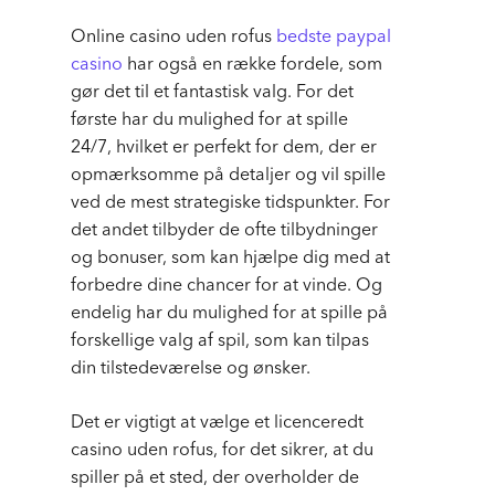
Online casino uden rofus
bedste paypal
casino
har også en række fordele, som
gør det til et fantastisk valg. For det
første har du mulighed for at spille
24/7, hvilket er perfekt for dem, der er
opmærksomme på detaljer og vil spille
ved de mest strategiske tidspunkter. For
det andet tilbyder de ofte tilbydninger
og bonuser, som kan hjælpe dig med at
forbedre dine chancer for at vinde. Og
endelig har du mulighed for at spille på
forskellige valg af spil, som kan tilpas
din tilstedeværelse og ønsker.
Det er vigtigt at vælge et licenceredt
casino uden rofus, for det sikrer, at du
spiller på et sted, der overholder de