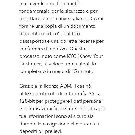
ma la verifica dell’account è
fondamentale per la sicurezza e per
rispettare le normative italiane. Dovrai
fornire una copia di un documento
d’identità (carta d’identità o
passaporto) e una bolletta recente per
confermare l’indirizzo. Questo
processo, noto come KYC (Know Your
Customer), è veloce: molti utenti lo
completano in meno di 15 minuti.
Grazie alla licenza ADM, il casinò
utilizza protocolli di crittografia SSL a
128‑bit per proteggere i dati personali
e le transazioni finanziarie. In pratica, le
tue informazioni sono al sicuro sia
durante la navigazione che durante i
depositi o i prelievi.