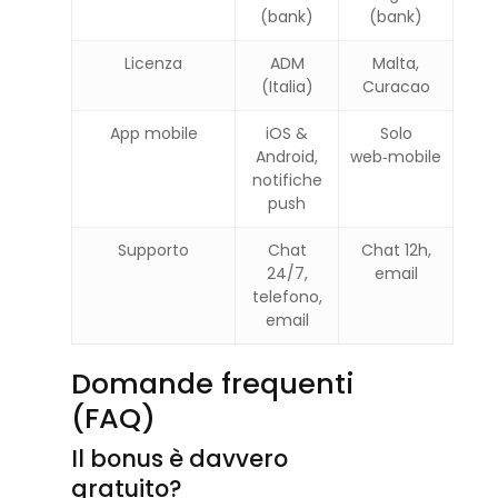
(bank)
(bank)
Licenza
ADM
Malta,
(Italia)
Curacao
App mobile
iOS &
Solo
Android,
web‑mobile
notifiche
push
Supporto
Chat
Chat 12h,
24/7,
email
telefono,
email
Domande frequenti
(FAQ)
Il bonus è davvero
gratuito?