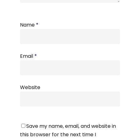
Name
*
Email
*
Website
Save my name, email, and website in
this browser for the next time I