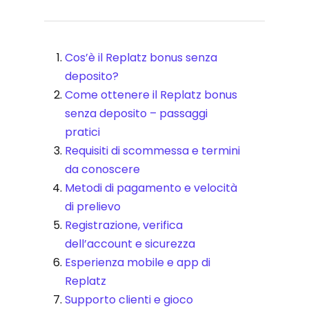
Cos’è il Replatz bonus senza
deposito?
Come ottenere il Replatz bonus
senza deposito – passaggi
pratici
Requisiti di scommessa e termini
da conoscere
Metodi di pagamento e velocità
di prelievo
Registrazione, verifica
dell’account e sicurezza
Esperienza mobile e app di
Replatz
Supporto clienti e gioco