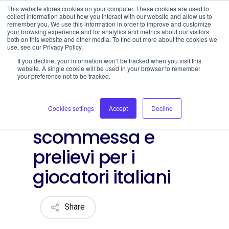
This website stores cookies on your computer. These cookies are used to
collect information about how you interact with our website and allow us to
remember you. We use this information in order to improve and customize
your browsing experience and for analytics and metrics about our visitors
both on this website and other media. To find out more about the cookies we
use, see our Privacy Policy.
Open toolbar
Replatz bonus
If you decline, your information won’t be tracked when you visit this
website. A single cookie will be used in your browser to remember
senza deposito:
your preference not to be tracked.
guida completa,
Cookies settings
Accept
Decline
requisiti di
scommessa e
prelievi per i
giocatori italiani
Share