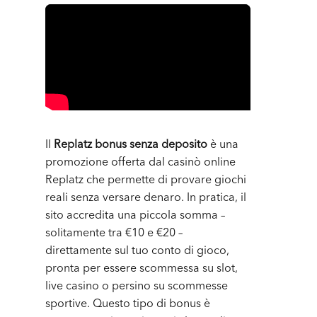
Il
Replatz bonus senza deposito
è una
promozione offerta dal casinò online
Replatz che permette di provare giochi
reali senza versare denaro. In pratica, il
sito accredita una piccola somma –
solitamente tra €10 e €20 –
direttamente sul tuo conto di gioco,
pronta per essere scommessa su slot,
live casino o persino su scommesse
sportive. Questo tipo di bonus è