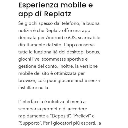
Esperienza mobile e
app di Replatz
Se giochi spesso dal telefono, la buona
notizia è che Replatz offre una app
dedicata per Android e iOS, scaricabile
direttamente dal sito. L’app conserva
tutte le funzionalità del desktop: bonus,
giochi live, scommesse sportive e
gestione del conto. Inoltre, la versione
mobile del sito è ottimizzata per
browser, così puoi giocare anche senza
installare nulla.
L’interfaccia è intuitiva: il menù a
scomparsa permette di accedere
rapidamente a “Depositi”, “Prelievi” e
“Supporto”. Per i giocatori più esperti, la