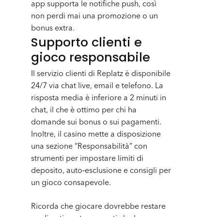
app supporta le notifiche push, così
non perdi mai una promozione o un
bonus extra.
Supporto clienti e
gioco responsabile
Il servizio clienti di Replatz è disponibile
24/7 via chat live, email e telefono. La
risposta media è inferiore a 2 minuti in
chat, il che è ottimo per chi ha
domande sui bonus o sui pagamenti.
Inoltre, il casino mette a disposizione
una sezione “Responsabilità” con
strumenti per impostare limiti di
deposito, auto‑esclusione e consigli per
un gioco consapevole.
Ricorda che giocare dovrebbe restare