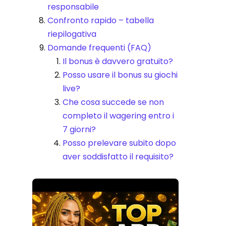
responsabile
Confronto rapido – tabella
riepilogativa
Domande frequenti (FAQ)
Il bonus è davvero gratuito?
Posso usare il bonus su giochi
live?
Che cosa succede se non
completo il wagering entro i
7 giorni?
Posso prelevare subito dopo
aver soddisfatto il requisito?