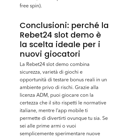
free spin).
Conclusioni: perché la
Rebet24 slot demo è
la scelta ideale per i
nuovi giocatori
La Rebet24 slot demo combina
sicurezza, varietà di giochi e
opportunità di testare bonus reali in un
ambiente privo di rischi. Grazie alla
licenza ADM, puoi giocare con la
certezza che il sito rispetti le normative
italiane, mentre l’app mobile ti
permette di divertirti ovunque tu sia. Se
sei alle prime armi o vuoi
semplicemente sperimentare nuove