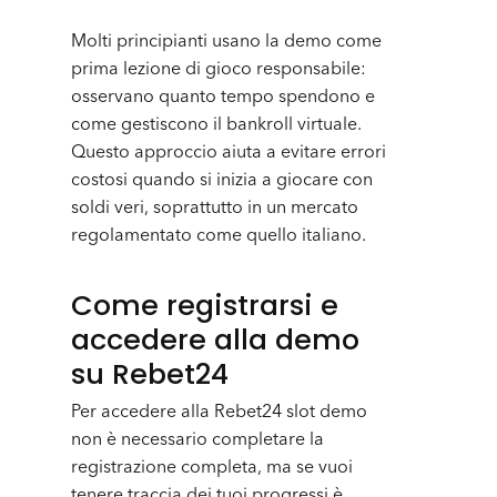
Molti principianti usano la demo come
prima lezione di gioco responsabile:
osservano quanto tempo spendono e
come gestiscono il bankroll virtuale.
Questo approccio aiuta a evitare errori
costosi quando si inizia a giocare con
soldi veri, soprattutto in un mercato
regolamentato come quello italiano.
Come registrarsi e
accedere alla demo
su Rebet24
Per accedere alla Rebet24 slot demo
non è necessario completare la
registrazione completa, ma se vuoi
tenere traccia dei tuoi progressi è