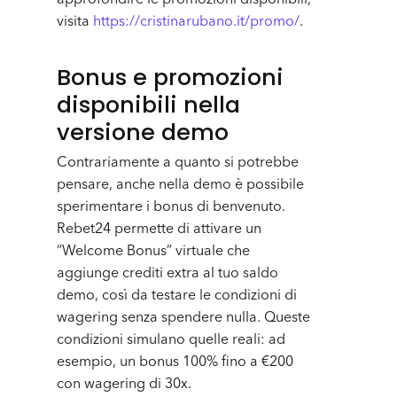
visita
https://cristinarubano.it/promo/
.
Bonus e promozioni
disponibili nella
versione demo
Contrariamente a quanto si potrebbe
pensare, anche nella demo è possibile
sperimentare i bonus di benvenuto.
Rebet24 permette di attivare un
“Welcome Bonus” virtuale che
aggiunge crediti extra al tuo saldo
demo, così da testare le condizioni di
wagering senza spendere nulla. Queste
condizioni simulano quelle reali: ad
esempio, un bonus 100% fino a €200
con wagering di 30x.