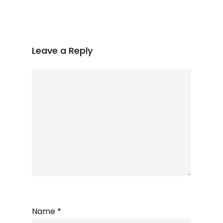
Leave a Reply
Name
*