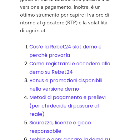
versione a pagamento. Inoltre, è un
ottimo strumento per capire il valore di
ritorno al giocatore (RTP) e la volatilità
di ogni slot.
Cos’è la Rebet24 slot demo e
perché provarla
Come registrarsi e accedere alla
demo su Rebet24
Bonus e promozioni disponibili
nella versione demo
Metodi di pagamento e prelievi
(per chi decide di passare al
reale)
Sicurezza, licenze e gioco
responsabile
Mobile e app: giocare la demo su