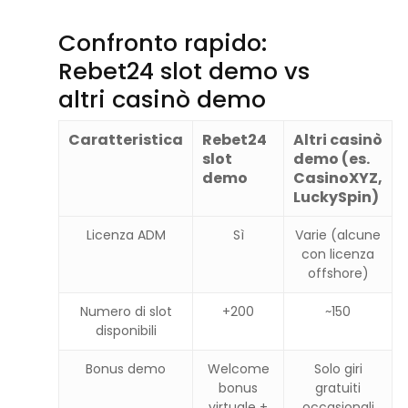
Confronto rapido:
Rebet24 slot demo vs
altri casinò demo
Caratteristica
Rebet24
Altri casinò
slot
demo (es.
demo
CasinoXYZ,
LuckySpin)
Licenza ADM
Sì
Varie (alcune
con licenza
offshore)
Numero di slot
+200
~150
disponibili
Bonus demo
Welcome
Solo giri
bonus
gratuiti
virtuale +
occasionali