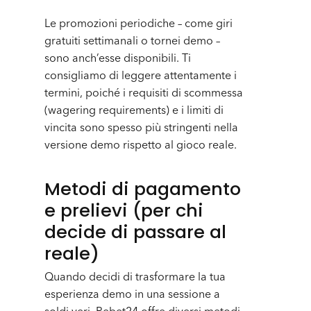
Le promozioni periodiche – come giri
gratuiti settimanali o tornei demo –
sono anch’esse disponibili. Ti
consigliamo di leggere attentamente i
termini, poiché i requisiti di scommessa
(wagering requirements) e i limiti di
vincita sono spesso più stringenti nella
versione demo rispetto al gioco reale.
Metodi di pagamento
e prelievi (per chi
decide di passare al
reale)
Quando decidi di trasformare la tua
esperienza demo in una sessione a