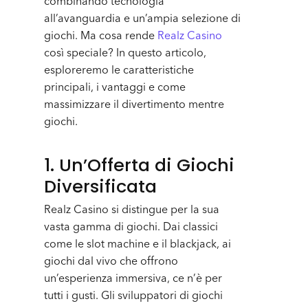
combinando tecnologia
all’avanguardia e un’ampia selezione di
giochi. Ma cosa rende
Realz Casino
così speciale? In questo articolo,
esploreremo le caratteristiche
principali, i vantaggi e come
massimizzare il divertimento mentre
giochi.
1. Un’Offerta di Giochi
Diversificata
Realz Casino si distingue per la sua
vasta gamma di giochi. Dai classici
come le slot machine e il blackjack, ai
giochi dal vivo che offrono
un’esperienza immersiva, ce n’è per
tutti i gusti. Gli sviluppatori di giochi