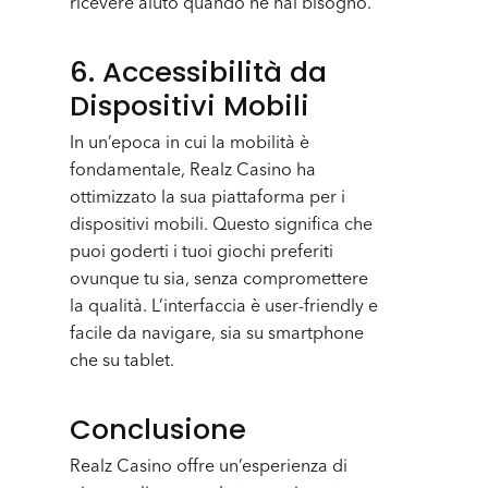
ricevere aiuto quando ne hai bisogno.
6. Accessibilità da
Dispositivi Mobili
In un’epoca in cui la mobilità è
fondamentale, Realz Casino ha
ottimizzato la sua piattaforma per i
dispositivi mobili. Questo significa che
puoi goderti i tuoi giochi preferiti
ovunque tu sia, senza compromettere
la qualità. L’interfaccia è user-friendly e
facile da navigare, sia su smartphone
che su tablet.
Conclusione
Realz Casino offre un’esperienza di