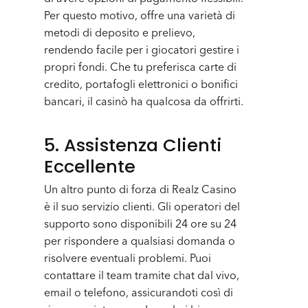
Per questo motivo, offre una varietà di
metodi di deposito e prelievo,
rendendo facile per i giocatori gestire i
propri fondi. Che tu preferisca carte di
credito, portafogli elettronici o bonifici
bancari, il casinò ha qualcosa da offrirti.
5. Assistenza Clienti
Eccellente
Un altro punto di forza di Realz Casino
è il suo servizio clienti. Gli operatori del
supporto sono disponibili 24 ore su 24
per rispondere a qualsiasi domanda o
risolvere eventuali problemi. Puoi
contattare il team tramite chat dal vivo,
email o telefono, assicurandoti così di