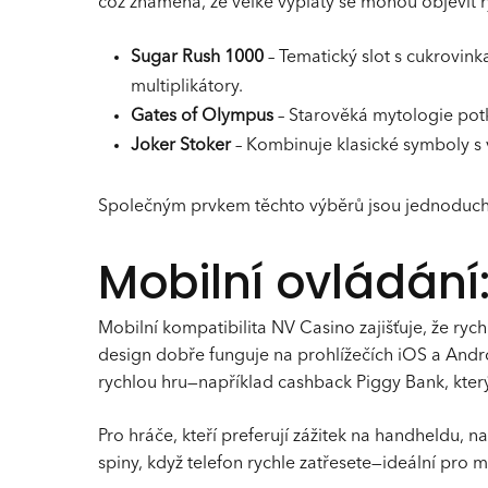
což znamená, že velké výplaty se mohou objevit r
Sugar Rush 1000
– Tematický slot s cukrovin
multiplikátory.
Gates of Olympus
– Starověká mytologie potk
Joker Stoker
– Kombinuje klasické symboly s v
Společným prvkem těchto výběrů jsou jednoduché 
Mobilní ovládání
Mobilní kompatibilita NV Casino zajišťuje, že ry
design dobře funguje na prohlížečích iOS a Andr
rychlou hru—například cashback Piggy Bank, kter
Pro hráče, kteří preferují zážitek na handheldu, n
spiny, když telefon rychle zatřesete—ideální pro 