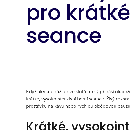
pro krátké
seance
Když hledáte zážitek ze slotů, který přináší okamži
krátké, vysokointenzivní herní seance. Živý rozhr
přestávku na kávu nebo rychlou obědovou pauzu
Krátké, vysokoint