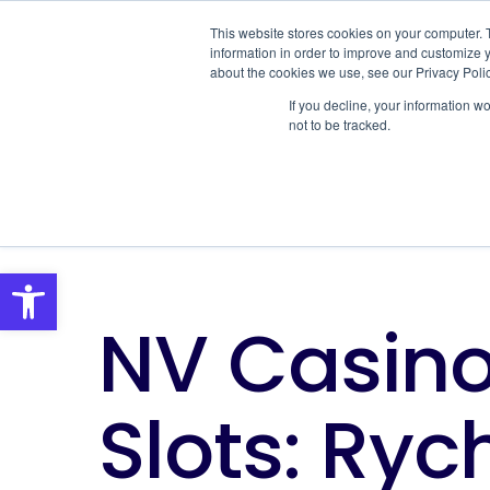
This website stores cookies on your computer. 
SOLUTIONS
S
information in order to improve and customize y
about the cookies we use, see our Privacy Polic
If you decline, your information w
not to be tracked.
Open toolbar
NV Casino
Slots: Ry