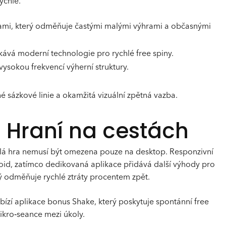
ychle.
kami, který odměňuje častými malými výhrami a občasnými
ává moderní technologie pro rychlé free spiny.
ysokou frekvencí výherní struktury.
sázkové linie a okamžitá vizuální zpětná vazba.
: Hraní na cestách
chlá hra nemusí být omezena pouze na desktop. Responzivní
oid, zatímco dedikovaná aplikace přidává další výhody pro
ý odměňuje rychlé ztráty procentem zpět.
abízí aplikace bonus Shake, který poskytuje spontánní free
mikro‑seance mezi úkoly.