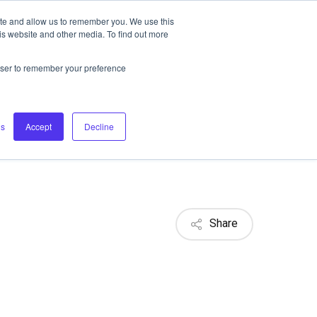
ite and allow us to remember you. We use this
CONTACT US
REQUEST A DEMO
is website and other media. To find out more
rowser to remember your preference
gs
Accept
Decline
Share