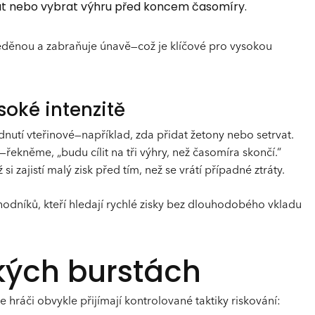
t nebo vybrat výhru před koncem časomíry.
eděnou a zabraňuje únavě—což je klíčové pro vysokou
soké intenzitě
odnutí vteřinové—například, zda přidat žetony nebo setrvat.
řekněme, „budu cílit na tři výhry, než časomíra skončí.“
si zajistí malý zisk před tím, než se vrátí případné ztráty.
odníků, kteří hledají rychlé zisky bez dlouhodobého vkladu
átkých burstách
ce hráči obvykle přijímají kontrolované taktiky riskování: