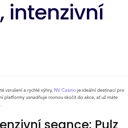
, intenzivní
té vzrušení a rychlé výhry,
NV Casino
je ideální destinací pro
aní platformy usnadňuje rovnou skočit do akce, ať už máte
.
enzivní seance: Pulz