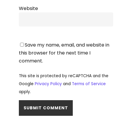
Website
Save my name, email, and website in
this browser for the next time I
comment.
This site is protected by reCAPTCHA and the
Google
Privacy Policy
and
Terms of Service
apply.