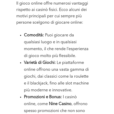
Il gioco online offre numerosi vantaggi
rispetto ai casinò fisici. Ecco alcuni dei
motivi principali per cui sempre più
persone scelgono di giocare online:
Comodità:
Puoi giocare da
qualsiasi luogo e in qualsiasi
momento, il che rende l’esperienza
di gioco molto più flessibile.
Varietà di Giochi:
Le piattaforme
online offrono una vasta gamma di
giochi, dai classici come la roulette
e il blackjack, fino alle slot machine
più moderne e innovative.
Promozioni e Bonus:
I casinò
online, come
Nine Casino
, offrono
spesso promozioni che non sono