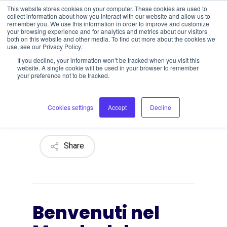
This website stores cookies on your computer. These cookies are used to
collect information about how you interact with our website and allow us to
remember you. We use this information in order to improve and customize
your browsing experience and for analytics and metrics about our visitors
both on this website and other media. To find out more about the cookies we
use, see our Privacy Policy.
Open toolbar
Nine Casino:
If you decline, your information won’t be tracked when you visit this
website. A single cookie will be used in your browser to remember
Scopri il Mondo del
your preference not to be tracked.
Gioco Online
Cookies settings
Accept
Decline
Sicuro e Divertente
Share
Benvenuti nel