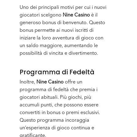
Uno dei principali motivi per cui i nuovi
giocatori scelgono
Nine Casino
è il
generoso bonus di benvenuto. Questo
bonus permette ai nuovi iscritti di
iniziare la loro avventura di gioco con
un saldo maggiore, aumentando le
possibilità di vincita e divertimento.
Programma di Fedeltà
Inoltre,
Nine Casino
offre un
programma di fedeltà che premia i
giocatori abituali. Più giochi, più
accumuli punti, che possono essere
convertiti in bonus o premi esclusivi.
Questo programma incoraggia
un’esperienza di gioco continua e
gratificante.