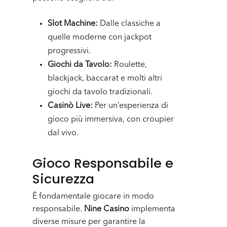
Slot Machine:
Dalle classiche a
quelle moderne con jackpot
progressivi.
Giochi da Tavolo:
Roulette,
blackjack, baccarat e molti altri
giochi da tavolo tradizionali.
Casinò Live:
Per un’esperienza di
gioco più immersiva, con croupier
dal vivo.
Gioco Responsabile e
Sicurezza
È fondamentale giocare in modo
responsabile.
Nine Casino
implementa
diverse misure per garantire la