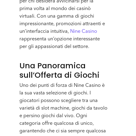
per chi desidera avvicinarsi per la
prima volta al mondo dei casinò
virtuali. Con una gamma di giochi
impressionante, promozioni attraenti e
un’interfaccia intuitiva,
Nine Casino
rappresenta un’opzione interessante
per gli appassionati del settore.
Una Panoramica
sull’Offerta di Giochi
Uno dei punti di forza di Nine Casino è
la sua vasta selezione di giochi. I
giocatori possono scegliere tra una
varietà di slot machine, giochi da tavolo
e persino giochi dal vivo. Ogni
categoria offre qualcosa di unico,
garantendo che ci sia sempre qualcosa