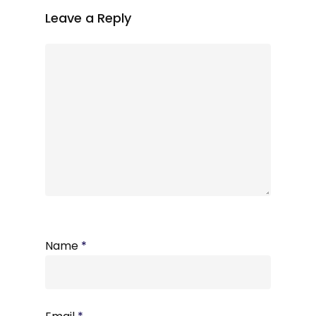
Leave a Reply
Name
*