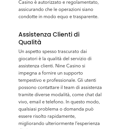
Casino è autorizzato e regolamentato,
assicurando che le operazioni siano
condotte in modo equo e trasparente.
Assistenza Clienti di
Qualità
Un aspetto spesso trascurato dai
giocatori è la qualità del servizio di
assistenza clienti. Nine Casino si
impegna a fornire un supporto
tempestivo e professionale. Gli utenti
possono contattare il team di assistenza
tramite diverse modalità, come chat dal
vivo, email e telefono. In questo modo,
qualsiasi problema o domanda può
essere risolto rapidamente,
migliorando ulteriormente l’esperienza