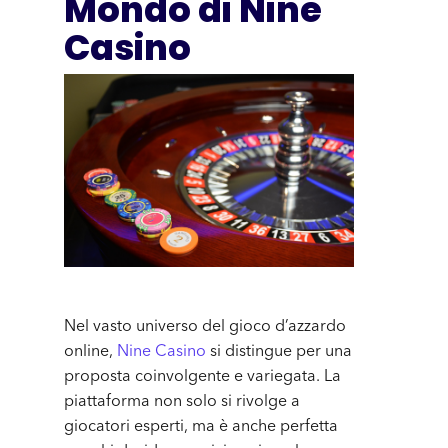
Mondo di Nine
Casino
Nel vasto universo del gioco d’azzardo
online,
Nine Casino
si distingue per una
proposta coinvolgente e variegata. La
piattaforma non solo si rivolge a
giocatori esperti, ma è anche perfetta