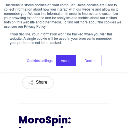
This website stores cookies on your computer. These cookies are used to
collect information about how you interact with our website and allow us to
remember you. We use this information in order to improve and customize
your browsing experience and for analytics and metrics about our visitors
both on this website and other media. To find out more about the cookies we
use, see our Privacy Policy.
Open toolbar
MoroSpin: Scopri le
If you decline, your information won’t be tracked when you visit this
website. A single cookie will be used in your browser to remember
Innovazioni nel
your preference not to be tracked.
Mondo delle
Cookies settings
Accept
Decline
Scommesse
Share
MoroSpin: