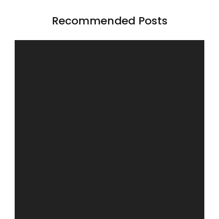
Recommended Posts