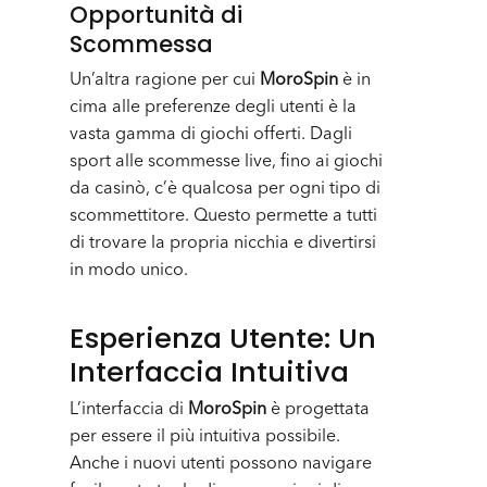
Opportunità di
Scommessa
Un’altra ragione per cui
MoroSpin
è in
cima alle preferenze degli utenti è la
vasta gamma di giochi offerti. Dagli
sport alle scommesse live, fino ai giochi
da casinò, c’è qualcosa per ogni tipo di
scommettitore. Questo permette a tutti
di trovare la propria nicchia e divertirsi
in modo unico.
Esperienza Utente: Un
Interfaccia Intuitiva
L’interfaccia di
MoroSpin
è progettata
per essere il più intuitiva possibile.
Anche i nuovi utenti possono navigare