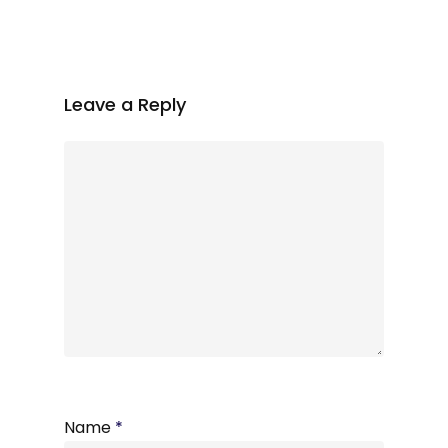
Leave a Reply
Name
*