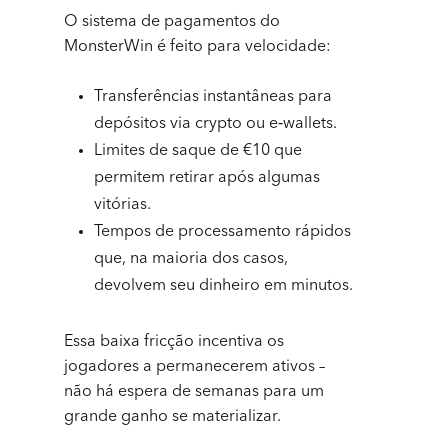
O sistema de pagamentos do
MonsterWin é feito para velocidade:
Transferências instantâneas para
depósitos via crypto ou e‑wallets.
Limites de saque de €10 que
permitem retirar após algumas
vitórias.
Tempos de processamento rápidos
que, na maioria dos casos,
devolvem seu dinheiro em minutos.
Essa baixa fricção incentiva os
jogadores a permanecerem ativos –
não há espera de semanas para um
grande ganho se materializar.