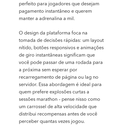
perfeito para jogadores que desejam
pagamento instantâneo e querem
manter a adrenalina a mil.
O design da plataforma foca na
tomada de decisões rápidas: um layout
nítido, botões responsivos e animações
de giro instantâneas significam que
você pode passar de uma rodada para
a próxima sem esperar por
recarregamento de página ou lag no
servidor. Essa abordagem é ideal para
quem prefere explosões curtas a
sessões marathon – pense nisso como
um carrossel de alta velocidade que
distribui recompensas antes de você
perceber quantas vezes jogou.