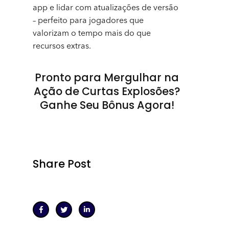
app e lidar com atualizações de versão
– perfeito para jogadores que
valorizam o tempo mais do que
recursos extras.
Pronto para Mergulhar na
Ação de Curtas Explosões?
Ganhe Seu Bônus Agora!
Share Post