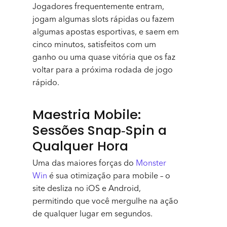
Jogadores frequentemente entram,
jogam algumas slots rápidas ou fazem
algumas apostas esportivas, e saem em
cinco minutos, satisfeitos com um
ganho ou uma quase vitória que os faz
voltar para a próxima rodada de jogo
rápido.
Maestria Mobile:
Sessões Snap‑Spin a
Qualquer Hora
Uma das maiores forças do
Monster
Win
é sua otimização para mobile – o
site desliza no iOS e Android,
permitindo que você mergulhe na ação
de qualquer lugar em segundos.