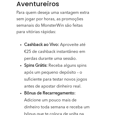
Aventureiros
Para quem deseja uma vantagem extra
sem jogar por horas, as promoções
semanais do MonsterWin são feitas
para vitórias rápidas:
Cashback ao Vivo:
Aproveite até
€25 de cashback instantâneo em
perdas durante uma sessão.
Spins Grátis:
Receba alguns spins
após um pequeno depósito – o
suficiente para testar novos jogos
antes de apostar dinheiro real.
Bônus de Recarregamento:
Adicione um pouco mais de
dinheiro toda semana e receba um
bônus que te coloca de volta na