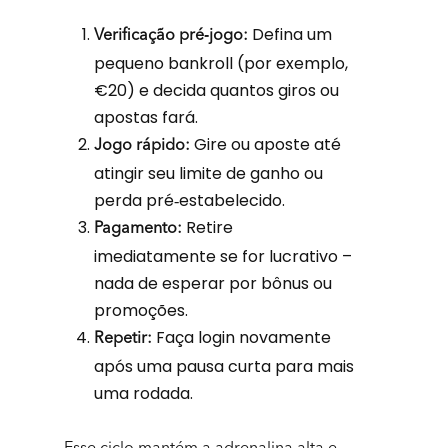
Defina um
Verificação pré‑jogo:
pequeno bankroll (por exemplo,
€20) e decida quantos giros ou
apostas fará.
Gire ou aposte até
Jogo rápido:
atingir seu limite de ganho ou
perda pré‑estabelecido.
Retire
Pagamento:
imediatamente se for lucrativo –
nada de esperar por bônus ou
promoções.
Faça login novamente
Repetir:
após uma pausa curta para mais
uma rodada.