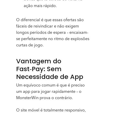
ação mais rápido.
O diferencial é que essas ofertas são
fáceis de reivindicar e não exigem
longos períodos de espera – encaixam-
se perfeitamente no ritmo de explosões
curtas de jogo.
Vantagem do
Fast‑Pay: Sem
Necessidade de App
Um equívoco comum é que é preciso
um app para jogar rapidamente – o
MonsterWin prova o contrário.
O site móvel é totalmente responsivo,