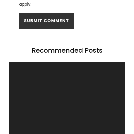
apply.
Recommended Posts