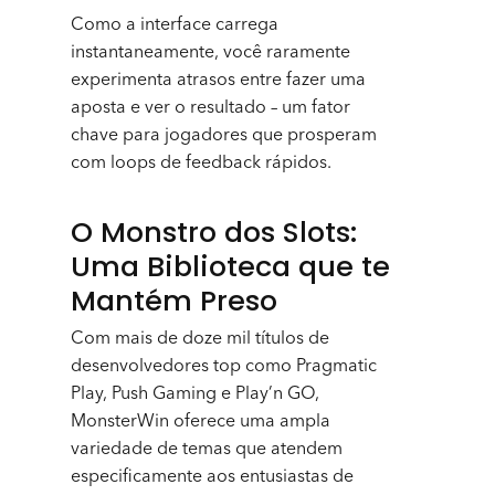
Como a interface carrega
instantaneamente, você raramente
experimenta atrasos entre fazer uma
aposta e ver o resultado – um fator
chave para jogadores que prosperam
com loops de feedback rápidos.
O Monstro dos Slots:
Uma Biblioteca que te
Mantém Preso
Com mais de doze mil títulos de
desenvolvedores top como Pragmatic
Play, Push Gaming e Play’n GO,
MonsterWin oferece uma ampla
variedade de temas que atendem
especificamente aos entusiastas de