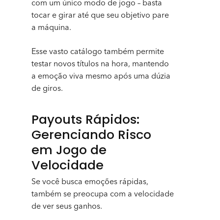
com um único modo de jogo – basta
tocar e girar até que seu objetivo pare
a máquina.
Esse vasto catálogo também permite
testar novos títulos na hora, mantendo
a emoção viva mesmo após uma dúzia
de giros.
Payouts Rápidos:
Gerenciando Risco
em Jogo de
Velocidade
Se você busca emoções rápidas,
também se preocupa com a velocidade
de ver seus ganhos.