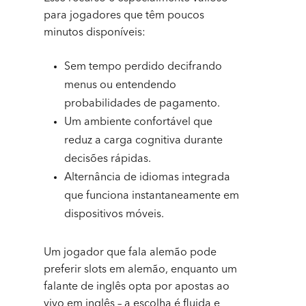
para jogadores que têm poucos
minutos disponíveis:
Sem tempo perdido decifrando
menus ou entendendo
probabilidades de pagamento.
Um ambiente confortável que
reduz a carga cognitiva durante
decisões rápidas.
Alternância de idiomas integrada
que funciona instantaneamente em
dispositivos móveis.
Um jogador que fala alemão pode
preferir slots em alemão, enquanto um
falante de inglês opta por apostas ao
vivo em inglês – a escolha é fluida e