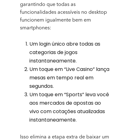
garantindo que todas as
funcionalidades acessíveis no desktop
funcionem igualmente bem em
smartphones:
Um login único abre todas as
categorias de jogos
instantaneamente.
Um toque em “Live Casino” lança
mesas em tempo real em
segundos.
Um toque em “Sports” leva você
aos mercados de apostas ao
vivo com cotações atualizadas
instantaneamente.
Isso elimina a etapa extra de baixar um