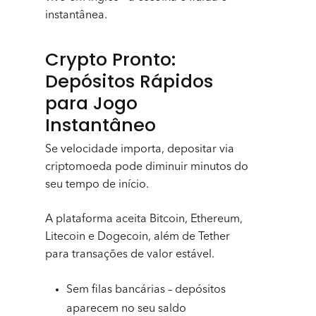
instantânea.
Crypto Pronto:
Depósitos Rápidos
para Jogo
Instantâneo
Se velocidade importa, depositar via
criptomoeda pode diminuir minutos do
seu tempo de início.
A plataforma aceita Bitcoin, Ethereum,
Litecoin e Dogecoin, além de Tether
para transações de valor estável.
Sem filas bancárias – depósitos
aparecem no seu saldo