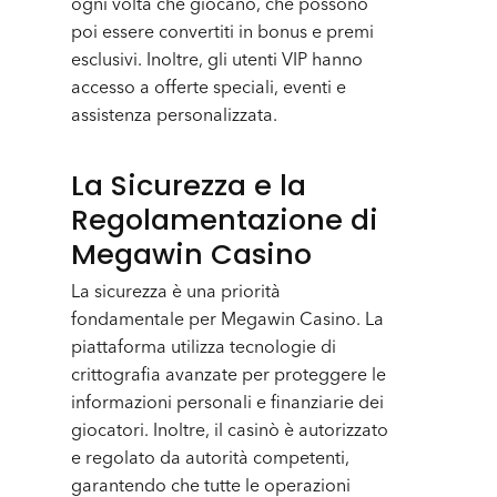
ogni volta che giocano, che possono
poi essere convertiti in bonus e premi
esclusivi. Inoltre, gli utenti VIP hanno
accesso a offerte speciali, eventi e
assistenza personalizzata.
La Sicurezza e la
Regolamentazione di
Megawin Casino
La sicurezza è una priorità
fondamentale per Megawin Casino. La
piattaforma utilizza tecnologie di
crittografia avanzate per proteggere le
informazioni personali e finanziarie dei
giocatori. Inoltre, il casinò è autorizzato
e regolato da autorità competenti,
garantendo che tutte le operazioni