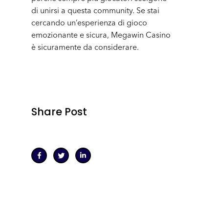
di unirsi a questa community. Se stai
cercando un’esperienza di gioco
emozionante e sicura, Megawin Casino
è sicuramente da considerare.
Share Post