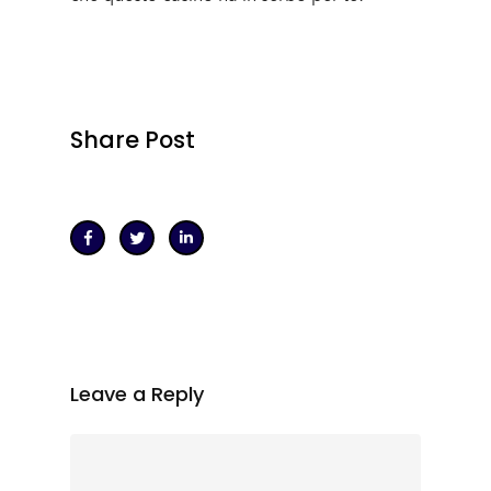
Share Post
Leave a Reply