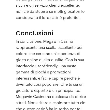
sicuri e un servizio clienti eccellente,
non c’è da stupirsi se molti giocatori lo
considerano il loro casinò preferito.
Conclusioni
In conclusione, Megawin Casino
rappresenta una scelta eccellente per
coloro che cercano un’esperienza di
gioco online di alta qualità. Con la sua
interfaccia user-friendly, una vasta
gamma di giochi e promozioni
interessanti, è facile capire perché è
diventato così popolare. Che tu sia un
giocatore esperto o un principiante,
Megawin Casino ha qualcosa da offrire
a tutti. Non esitare a esplorare tutto ciò
che questo casinò ha in serbo per te!