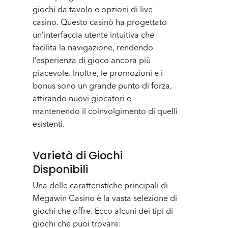
giochi da tavolo e opzioni di live
casino. Questo casinò ha progettato
un’interfaccia utente intuitiva che
facilita la navigazione, rendendo
l’esperienza di gioco ancora più
piacevole. Inoltre, le promozioni e i
bonus sono un grande punto di forza,
attirando nuovi giocatori e
mantenendo il coinvolgimento di quelli
esistenti.
Varietà di Giochi
Disponibili
Una delle caratteristiche principali di
Megawin Casino è la vasta selezione di
giochi che offre. Ecco alcuni dei tipi di
giochi che puoi trovare: