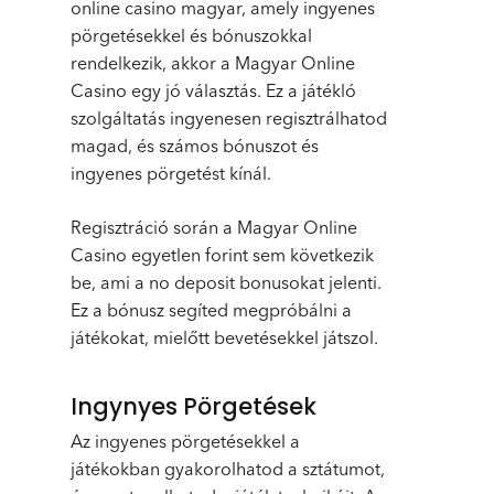
online casino magyar, amely ingyenes
pörgetésekkel és bónuszokkal
rendelkezik, akkor a Magyar Online
Casino egy jó választás. Ez a játékló
szolgáltatás ingyenesen regisztrálhatod
magad, és számos bónuszot és
ingyenes pörgetést kínál.
Regisztráció során a Magyar Online
Casino egyetlen forint sem következik
be, ami a no deposit bonusokat jelenti.
Ez a bónusz segíted megpróbálni a
játékokat, mielőtt bevetésekkel játszol.
Ingynyes Pörgetések
Az ingyenes pörgetésekkel a
játékokban gyakorolhatod a sztátumot,