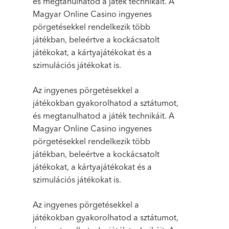
és megtanulhatod a játék technikáit. A
Magyar Online Casino ingyenes
pörgetésekkel rendelkezik több
játékban, beleértve a kockácsatolt
játékokat, a kártyajátékokat és a
szimulációs játékokat is.
Az ingyenes pörgetésekkel a
játékokban gyakorolhatod a sztátumot,
és megtanulhatod a játék technikáit. A
Magyar Online Casino ingyenes
pörgetésekkel rendelkezik több
játékban, beleértve a kockácsatolt
játékokat, a kártyajátékokat és a
szimulációs játékokat is.
Az ingyenes pörgetésekkel a
játékokban gyakorolhatod a sztátumot,