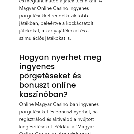
és megtanulhatod a játék technikáit. A
Magyar Online Casino ingyenes
pörgetésekkel rendelkezik több
játékban, beleértve a kockácsatolt
játékokat, a kártyajátékokat és a
szimulációs játékokat is.
Hogyan nyerhet meg
ingyenes
pörgetéseket és
bonuszt online
kaszinóban?
Online Magyar Casino-ban ingyenes
pörgetéseket és bonuszt nyerhet, ha
regisztrálod és aktiválod a nyújtott
kiegészítéseket. Például a “Magyar