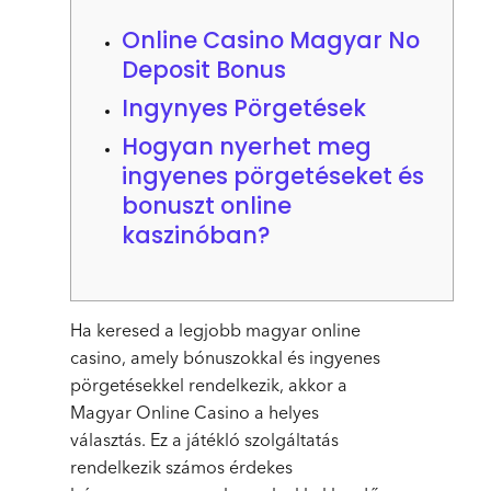
Online Casino Magyar No
Deposit Bonus
Ingynyes Pörgetések
Hogyan nyerhet meg
ingyenes pörgetéseket és
bonuszt online
kaszinóban?
Ha keresed a legjobb magyar online
casino, amely bónuszokkal és ingyenes
pörgetésekkel rendelkezik, akkor a
Magyar Online Casino a helyes
választás. Ez a játékló szolgáltatás
rendelkezik számos érdekes