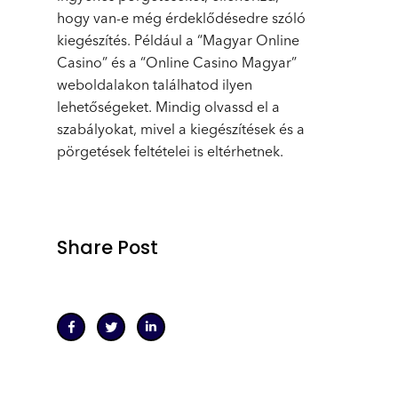
hogy van-e még érdeklődésedre szóló
kiegészítés. Például a “Magyar Online
Casino” és a “Online Casino Magyar”
weboldalakon találhatod ilyen
lehetőségeket. Mindig olvassd el a
szabályokat, mivel a kiegészítések és a
pörgetések feltételei is eltérhetnek.
Share Post