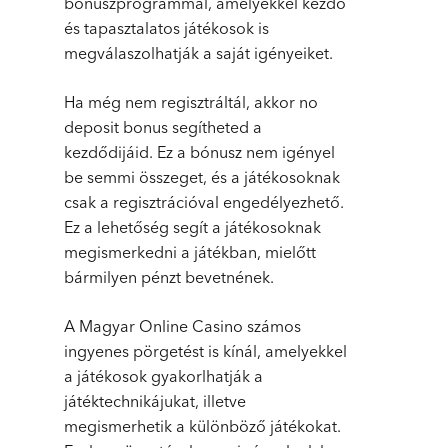
bónuszprogrammal, amelyekkel kezdő
és tapasztalatos játékosok is
megválaszolhatják a saját igényeiket.
Ha még nem regisztráltál, akkor no
deposit bonus segítheted a
kezdődijáid. Ez a bónusz nem igényel
be semmi összeget, és a játékosoknak
csak a regisztrációval engedélyezhető.
Ez a lehetőség segít a játékosoknak
megismerkedni a játékban, mielőtt
bármilyen pénzt bevetnének.
A Magyar Online Casino számos
ingyenes pörgetést is kínál, amelyekkel
a játékosok gyakorlhatják a
játéktechnikájukat, illetve
megismerhetik a különböző játékokat.