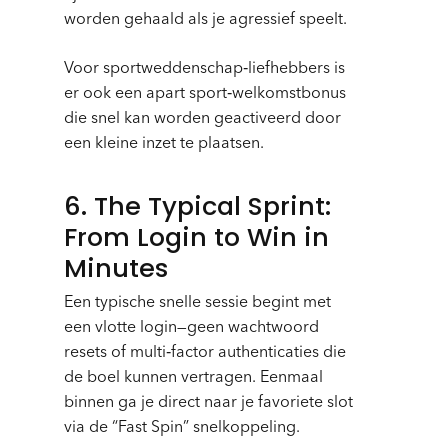
worden gehaald als je agressief speelt.
Voor sportweddenschap‑liefhebbers is
er ook een apart sport‑welkomstbonus
die snel kan worden geactiveerd door
een kleine inzet te plaatsen.
6. The Typical Sprint:
From Login to Win in
Minutes
Een typische snelle sessie begint met
een vlotte login—geen wachtwoord
resets of multi‑factor authenticaties die
de boel kunnen vertragen. Eenmaal
binnen ga je direct naar je favoriete slot
via de “Fast Spin” snelkoppeling.