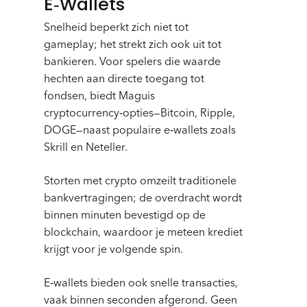
E‑Wallets
Snelheid beperkt zich niet tot
gameplay; het strekt zich ook uit tot
bankieren. Voor spelers die waarde
hechten aan directe toegang tot
fondsen, biedt Maguis
cryptocurrency‑opties—Bitcoin, Ripple,
DOGE—naast populaire e‑wallets zoals
Skrill en Neteller.
Storten met crypto omzeilt traditionele
bankvertragingen; de overdracht wordt
binnen minuten bevestigd op de
blockchain, waardoor je meteen krediet
krijgt voor je volgende spin.
E‑wallets bieden ook snelle transacties,
vaak binnen seconden afgerond. Geen