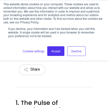
This website stores cookies on your computer. These cookies are used to
collect information about how you interact with our website and allow us to
remember you. We use this information in order to improve and customize
your browsing experience and for analytics and metrics about our visitors
both on this website and other media. To find out more about the cookies we
use, see our Privacy Policy.
Open toolbar
Maguis: Quick‑Hit
If you decline, your information won’t be tracked when you visit this
website. A single cookie will be used in your browser to remember
Fun met Slot
your preference not to be tracked.
Bounty en Rapid
Cookies settings
Accept
Decline
Wins
Share
1. The Pulse of