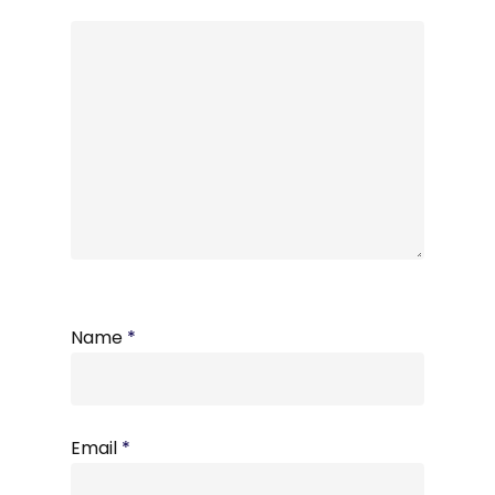
Name
*
Email
*