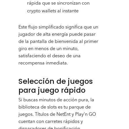
rápida que se sincronizan con
crypto wallets al instante
Este flujo simplificado significa que un
jugador de alta energía puede pasar
de la pantalla de bienvenida al primer
giro en menos de un minuto,
satisfaciendo el deseo de una
recompensa inmediata.
Selección de juegos
para juego rápido
Si buscas minutos de acción pura, la
biblioteca de slots es tu parque de
juegos. Títulos de NetEnt y Play’n GO
cuentan con carretes rápidos y