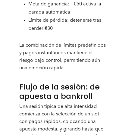
Meta de ganancia: +€50 activa la
parada automática
Límite de pérdida: detenerse tras
perder €30
La combinación de límites predefinidos
y pagos instantáneos mantiene el
riesgo bajo control, permitiendo aún
una emoción rápida.
Flujo de la sesión: de
apuesta a bankroll
Una sesión típica de alta intensidad
comienza con la selección de un slot
con pagos rápidos, colocando una
apuesta modesta, y girando hasta que