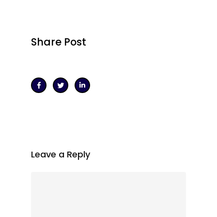
Share Post
Leave a Reply