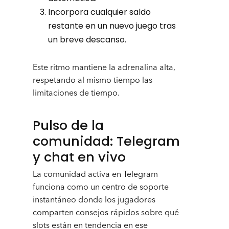
Incorpora cualquier saldo
restante en un nuevo juego tras
un breve descanso.
Este ritmo mantiene la adrenalina alta,
respetando al mismo tiempo las
limitaciones de tiempo.
Pulso de la
comunidad: Telegram
y chat en vivo
La comunidad activa en Telegram
funciona como un centro de soporte
instantáneo donde los jugadores
comparten consejos rápidos sobre qué
slots están en tendencia en ese