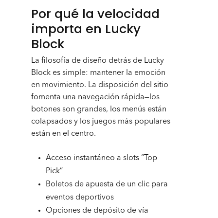
Por qué la velocidad
importa en Lucky
Block
La filosofía de diseño detrás de Lucky
Block es simple: mantener la emoción
en movimiento. La disposición del sitio
fomenta una navegación rápida—los
botones son grandes, los menús están
colapsados y los juegos más populares
están en el centro.
Acceso instantáneo a slots “Top
Pick”
Boletos de apuesta de un clic para
eventos deportivos
Opciones de depósito de vía