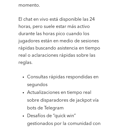
momento.
El chat en vivo está disponible las 24
horas, pero suele estar más activo
durante las horas pico cuando los
jugadores están en medio de sesiones
rápidas buscando asistencia en tiempo
real o aclaraciones rápidas sobre las
reglas.
Consultas rápidas respondidas en
segundos
Actualizaciones en tiempo real
sobre disparadores de jackpot vía
bots de Telegram
Desafíos de “quick win”
gestionados por la comunidad con