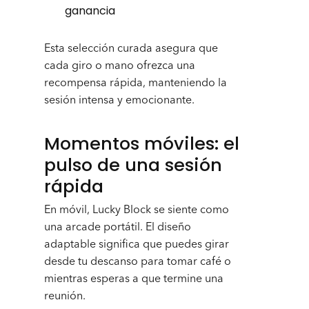
ganancia
Esta selección curada asegura que
cada giro o mano ofrezca una
recompensa rápida, manteniendo la
sesión intensa y emocionante.
Momentos móviles: el
pulso de una sesión
rápida
En móvil, Lucky Block se siente como
una arcade portátil. El diseño
adaptable significa que puedes girar
desde tu descanso para tomar café o
mientras esperas a que termine una
reunión.