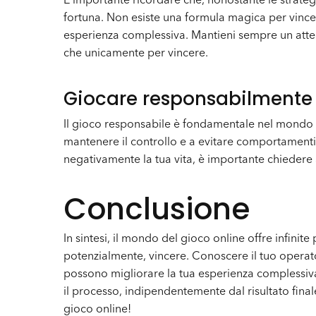
È importante ricordare che, nonostante le strateg
fortuna. Non esiste una formula magica per vince
esperienza complessiva. Mantieni sempre un atteg
che unicamente per vincere.
Giocare responsabilmente
Il gioco responsabile è fondamentale nel mondo del
mantenere il controllo e a evitare comportamenti d
negativamente la tua vita, è importante chiedere 
Conclusione
In sintesi, il mondo del gioco online offre infinite
potenzialmente, vincere. Conoscere il tuo operat
possono migliorare la tua esperienza complessiv
il processo, indipendentemente dal risultato fina
gioco online!