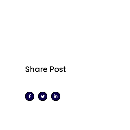
Share Post