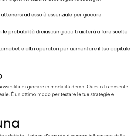
 attenersi ad esso è essenziale per giocare
 le probabilità di ciascun gioco ti aiuterà a fare scelte
a Lamabet e altri operatori per aumentare il tuo capitale
o
possibilità di giocare in modalità demo. Questo ti consente
eale. È un ottimo modo per testare le tue strategie e
tuna