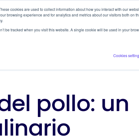
These cookies are used to collect information about how you interact with our webs
ERVICES
COMPANY
RESOURCES
our browsing experience and for analytics and metrics about our visitors both on th
y.
on’t be tracked when you visit this website. A single cookie will be used in your b
Cookies settin
del pollo: un
linario