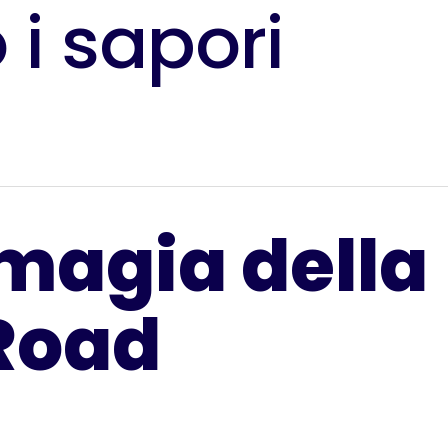
 i sapori
 magia della
Road