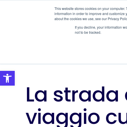
This website stores cookies on your computer. 
SOLUTIONS
S
information in order to improve and customize y
about the cookies we use, see our Privacy Polic
If you decline, your information w
not to be tracked.
Open toolbar
La strada 
viaggio cu