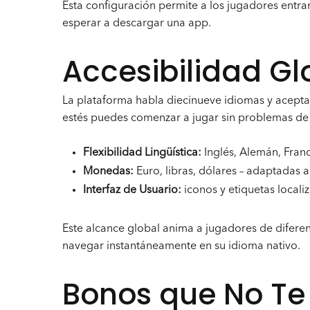
Esta configuración permite a los jugadores entra
esperar a descargar una app.
Accesibilidad Gl
La plataforma habla diecinueve idiomas y acepta
estés puedes comenzar a jugar sin problemas d
Flexibilidad Lingüística:
Inglés, Alemán, Franc
Monedas:
Euro, libras, dólares – adaptadas a
Interfaz de Usuario:
iconos y etiquetas locali
Este alcance global anima a jugadores de difere
navegar instantáneamente en su idioma nativo.
Bonos que No Te