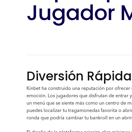
Jugador 
Diversión Rápida
Kinbet ha construido una reputación por ofrecer
emoción. Los jugadores que disfrutan de entrar y
un menú que se siente más como un centro de m
puedes localizar tu tragamonedas favorita o abr
ronda que podría cambiar tu bankroll en un abrir 