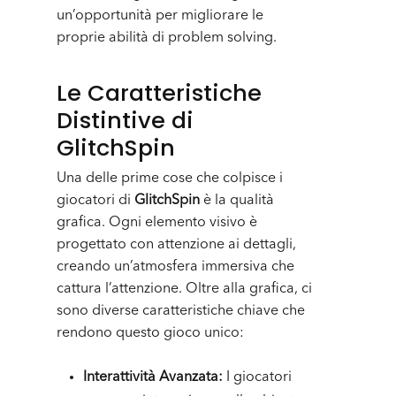
un’opportunità per migliorare le
proprie abilità di problem solving.
Le Caratteristiche
Distintive di
GlitchSpin
Una delle prime cose che colpisce i
giocatori di
GlitchSpin
è la qualità
grafica. Ogni elemento visivo è
progettato con attenzione ai dettagli,
creando un’atmosfera immersiva che
cattura l’attenzione. Oltre alla grafica, ci
sono diverse caratteristiche chiave che
rendono questo gioco unico:
Interattività Avanzata:
I giocatori