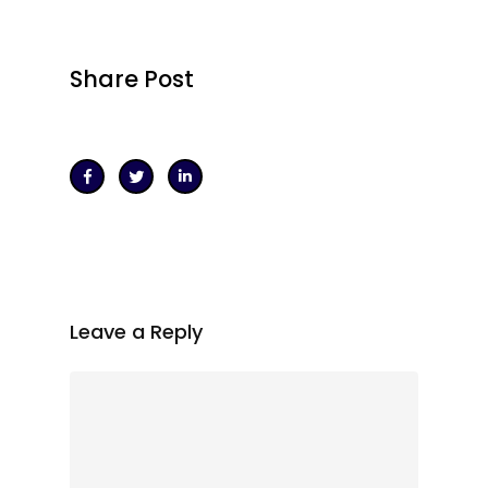
Share Post
Leave a Reply