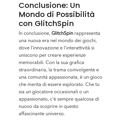
Conclusione: Un
Mondo di Possibilità
con GlitchSpin
In conclusione,
GlitchSpin
rappresenta
una nuova era nel mondo dei giochi,
dove l’innovazione e l’interattività si
uniscono per creare esperienze
memorabili. Con la sua grafica
straordinaria, la trama coinvolgente e
una comunità appassionata, è un gioco
che merita di essere esplorato. Che tu
sia un giocatore occasionali o un
appassionato, c’è sempre qualcosa di
nuovo da scoprire in questo
affascinante universo.