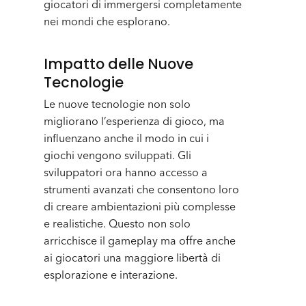
giocatori di immergersi completamente
nei mondi che esplorano.
Impatto delle Nuove
Tecnologie
Le nuove tecnologie non solo
migliorano l’esperienza di gioco, ma
influenzano anche il modo in cui i
giochi vengono sviluppati. Gli
sviluppatori ora hanno accesso a
strumenti avanzati che consentono loro
di creare ambientazioni più complesse
e realistiche. Questo non solo
arricchisce il gameplay ma offre anche
ai giocatori una maggiore libertà di
esplorazione e interazione.