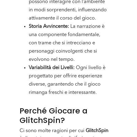
possono interagire con l’ambiente
in modi sorprendenti, influenzando
attivamente il corso del gioco.
Storia Avvincente:
La narrazione è
una componente fondamentale,
con trame che si intrecciano e
personaggi coinvolgenti che si
evolvono nel tempo.
Variabilità dei Livelli:
Ogni livello è
progettato per offrire esperienze
diverse, garantendo che il gioco
rimanga freschi e interessante.
Perché Giocare a
GlitchSpin?
Ci sono molte ragioni per cui
GlitchSpin