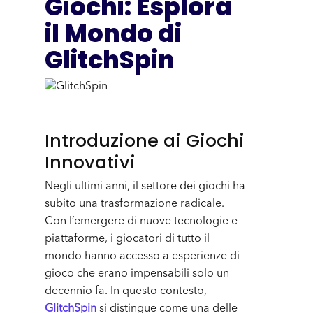
Giochi: Esplora
il Mondo di
GlitchSpin
Introduzione ai Giochi
Innovativi
Negli ultimi anni, il settore dei giochi ha
subito una trasformazione radicale.
Con l’emergere di nuove tecnologie e
piattaforme, i giocatori di tutto il
mondo hanno accesso a esperienze di
gioco che erano impensabili solo un
decennio fa. In questo contesto,
GlitchSpin
si distingue come una delle