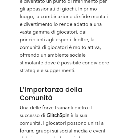
è diventato un punto di riferimento per
gli appassionati di giochi. In primo
luogo, la combinazione di sfide mentali
e divertimento lo rende adatto a una
vasta gamma di giocatori, dai
principianti agli esperti. Inoltre, la
comunità di giocatori è molto attiva,
offrendo un ambiente sociale
stimolante dove è possibile condividere
strategie e suggerimenti.
L’Importanza della
Comunità
Una delle forze trainanti dietro il
successo di
GlitchSpin
è la sua
comunità. I giocatori possono unirsi a
forum, gruppi sui social media e eventi