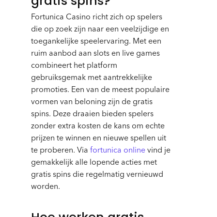
gratis spins?
Fortunica Casino richt zich op spelers
die op zoek zijn naar een veelzijdige en
toegankelijke speelervaring. Met een
ruim aanbod aan slots en live games
combineert het platform
gebruiksgemak met aantrekkelijke
promoties. Een van de meest populaire
vormen van beloning zijn de gratis
spins. Deze draaien bieden spelers
zonder extra kosten de kans om echte
prijzen te winnen en nieuwe spellen uit
te proberen. Via
fortunica online
vind je
gemakkelijk alle lopende acties met
gratis spins die regelmatig vernieuwd
worden.