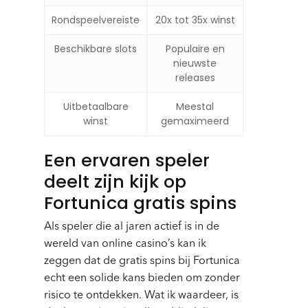
Rondspeelvereiste
20x tot 35x winst
Beschikbare slots
Populaire en
nieuwste
releases
Uitbetaalbare
Meestal
winst
gemaximeerd
Een ervaren speler
deelt zijn kijk op
Fortunica gratis spins
Als speler die al jaren actief is in de
wereld van online casino’s kan ik
zeggen dat de gratis spins bij Fortunica
echt een solide kans bieden om zonder
risico te ontdekken. Wat ik waardeer, is