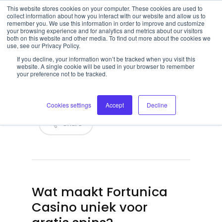
This website stores cookies on your computer. These cookies are used to
collect information about how you interact with our website and allow us to
remember you. We use this information in order to improve and customize
your browsing experience and for analytics and metrics about our visitors
both on this website and other media. To find out more about the cookies we
use, see our Privacy Policy.
Open toolbar
Fortunica Casino
If you decline, your information won’t be tracked when you visit this
website. A single cookie will be used in your browser to remember
gratis spins en hoe
your preference not to be tracked.
ze te benutten
Cookies settings
Accept
Decline
Share
Wat maakt Fortunica
Casino uniek voor