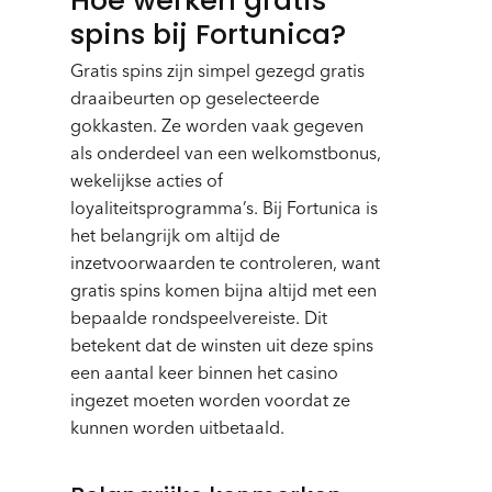
Hoe werken gratis
spins bij Fortunica?
Gratis spins zijn simpel gezegd gratis
draaibeurten op geselecteerde
gokkasten. Ze worden vaak gegeven
als onderdeel van een welkomstbonus,
wekelijkse acties of
loyaliteitsprogramma’s. Bij Fortunica is
het belangrijk om altijd de
inzetvoorwaarden te controleren, want
gratis spins komen bijna altijd met een
bepaalde rondspeelvereiste. Dit
betekent dat de winsten uit deze spins
een aantal keer binnen het casino
ingezet moeten worden voordat ze
kunnen worden uitbetaald.