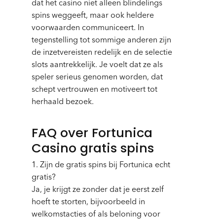
dat het casino niet alleen blindelings
spins weggeeft, maar ook heldere
voorwaarden communiceert. In
tegenstelling tot sommige anderen zijn
de inzetvereisten redelijk en de selectie
slots aantrekkelijk. Je voelt dat ze als
speler serieus genomen worden, dat
schept vertrouwen en motiveert tot
herhaald bezoek.
FAQ over Fortunica
Casino gratis spins
1. Zijn de gratis spins bij Fortunica echt
gratis?
Ja, je krijgt ze zonder dat je eerst zelf
hoeft te storten, bijvoorbeeld in
welkomstacties of als beloning voor