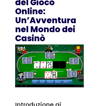
del Gioco
Online:
Un’Avventura
nel Mondo dei
Casinò
Introduzione ai