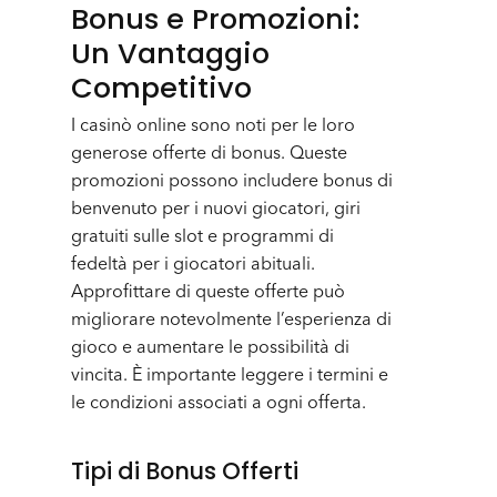
Bonus e Promozioni:
Un Vantaggio
Competitivo
I casinò online sono noti per le loro
generose offerte di bonus. Queste
promozioni possono includere bonus di
benvenuto per i nuovi giocatori, giri
gratuiti sulle slot e programmi di
fedeltà per i giocatori abituali.
Approfittare di queste offerte può
migliorare notevolmente l’esperienza di
gioco e aumentare le possibilità di
vincita. È importante leggere i termini e
le condizioni associati a ogni offerta.
Tipi di Bonus Offerti