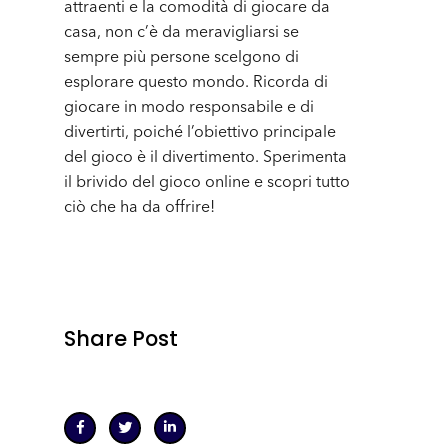
attraenti e la comodità di giocare da
casa, non c’è da meravigliarsi se
sempre più persone scelgono di
esplorare questo mondo. Ricorda di
giocare in modo responsabile e di
divertirti, poiché l’obiettivo principale
del gioco è il divertimento. Sperimenta
il brivido del gioco online e scopri tutto
ciò che ha da offrire!
Share Post