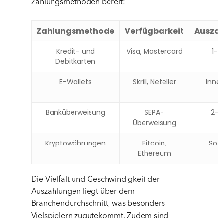
Zahlungsmethoden bereit:
Zahlungsmethode
Verfügbarkeit
Ausz
Kredit- und
Visa, Mastercard
1
Debitkarten
E-Wallets
Skrill, Neteller
Inn
Banküberweisung
SEPA-
2
Überweisung
Kryptowährungen
Bitcoin,
So
Ethereum
Die Vielfalt und Geschwindigkeit der
Auszahlungen liegt über dem
Branchendurchschnitt, was besonders
Vielspielern zugutekommt. Zudem sind