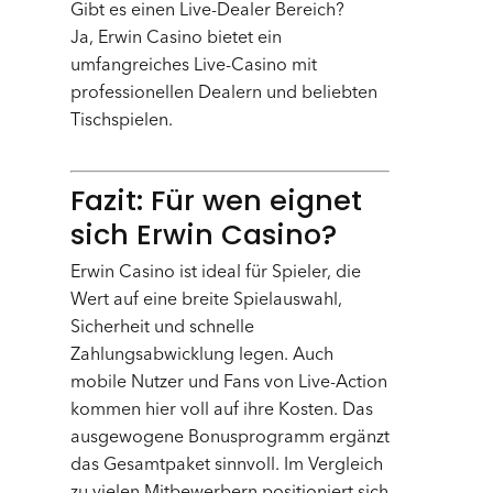
Gibt es einen Live-Dealer Bereich?
Ja, Erwin Casino bietet ein
umfangreiches Live-Casino mit
professionellen Dealern und beliebten
Tischspielen.
Fazit: Für wen eignet
sich Erwin Casino?
Erwin Casino ist ideal für Spieler, die
Wert auf eine breite Spielauswahl,
Sicherheit und schnelle
Zahlungsabwicklung legen. Auch
mobile Nutzer und Fans von Live-Action
kommen hier voll auf ihre Kosten. Das
ausgewogene Bonusprogramm ergänzt
das Gesamtpaket sinnvoll. Im Vergleich