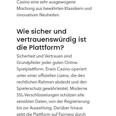
Casino eine sehr ausgewogene
Mischung aus bewährten Klassikern und
innovativen Neuheiten.
Wie sicher und
vertrauenswürdig ist
die Plattform?
Sicherheit und Vertrauen sind
Grundpfeiler jeder guten Online-
Spielplattform. Erwin Casino operiert
unter einer offiziellen Lizenz, die den
rechtlichen Rahmen abdeckt und den
Spielerschutz gewährleistet. Moderne
SSL-Verschlüsselungen schützen alle
sensiblen Daten, von der Registrierung
bis zur Auszahlung. Darüber hinaus
setzt die Plattform auf Fairness durch