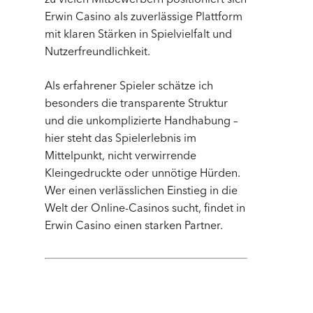
zu vielen Mitbewerbern positioniert sich
Erwin Casino als zuverlässige Plattform
mit klaren Stärken in Spielvielfalt und
Nutzerfreundlichkeit.
Als erfahrener Spieler schätze ich
besonders die transparente Struktur
und die unkomplizierte Handhabung –
hier steht das Spielerlebnis im
Mittelpunkt, nicht verwirrende
Kleingedruckte oder unnötige Hürden.
Wer einen verlässlichen Einstieg in die
Welt der Online-Casinos sucht, findet in
Erwin Casino einen starken Partner.