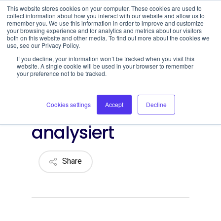
This website stores cookies on your computer. These cookies are used to
collect information about how you interact with our website and allow us to
remember you. We use this information in order to improve and customize
your browsing experience and for analytics and metrics about our visitors
both on this website and other media. To find out more about the cookies we
use, see our Privacy Policy.
Open toolbar
Erwin Casino
If you decline, your information won’t be tracked when you visit this
website. A single cookie will be used in your browser to remember
Online Plattform
your preference not to be tracked.
umfassend
Cookies settings
Accept
Decline
vorgestellt und
analysiert
Share