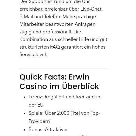
Der Support ist rund um die Uhr
erreichbar, erreichbar über Live-Chat,
E-Mail und Telefon. Mehrsprachige
Mitarbeiter beantworten Anfragen
zügig und professionell. Die
Kombination aus schneller Hilfe und gut
strukturierten FAQ garantiert ein hohes
Servicelevel.
Quick Facts: Erwin
Casino im Überblick
Lizenz: Reguliert und lizenziert in
der EU
Spiele: Über 2.000 Titel von Top-
Providern
Bonus: Attraktiver