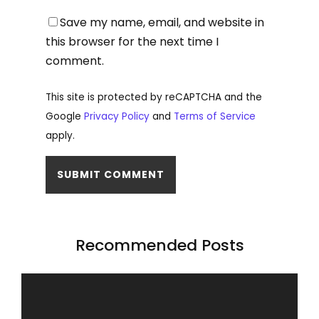
Save my name, email, and website in
this browser for the next time I
comment.
This site is protected by reCAPTCHA and the
Google
Privacy Policy
and
Terms of Service
apply.
Recommended Posts