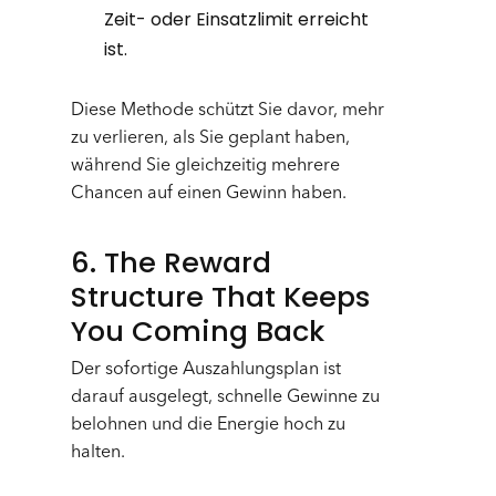
Zeit- oder Einsatzlimit erreicht
ist.
Diese Methode schützt Sie davor, mehr
zu verlieren, als Sie geplant haben,
während Sie gleichzeitig mehrere
Chancen auf einen Gewinn haben.
6. The Reward
Structure That Keeps
You Coming Back
Der sofortige Auszahlungsplan ist
darauf ausgelegt, schnelle Gewinne zu
belohnen und die Energie hoch zu
halten.