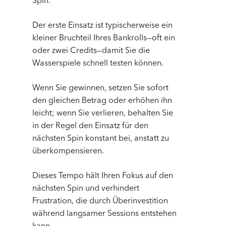
Spin.
Der erste Einsatz ist typischerweise ein
kleiner Bruchteil Ihres Bankrolls—oft ein
oder zwei Credits—damit Sie die
Wasserspiele schnell testen können.
Wenn Sie gewinnen, setzen Sie sofort
den gleichen Betrag oder erhöhen ihn
leicht; wenn Sie verlieren, behalten Sie
in der Regel den Einsatz für den
nächsten Spin konstant bei, anstatt zu
überkompensieren.
Dieses Tempo hält Ihren Fokus auf den
nächsten Spin und verhindert
Frustration, die durch Überinvestition
während langsamer Sessions entstehen