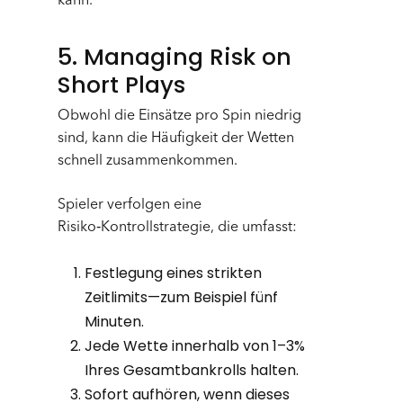
kann.
5. Managing Risk on
Short Plays
Obwohl die Einsätze pro Spin niedrig
sind, kann die Häufigkeit der Wetten
schnell zusammenkommen.
Spieler verfolgen eine
Risiko‑Kontrollstrategie, die umfasst:
Festlegung eines strikten
Zeitlimits—zum Beispiel fünf
Minuten.
Jede Wette innerhalb von 1–3%
Ihres Gesamtbankrolls halten.
Sofort aufhören, wenn dieses