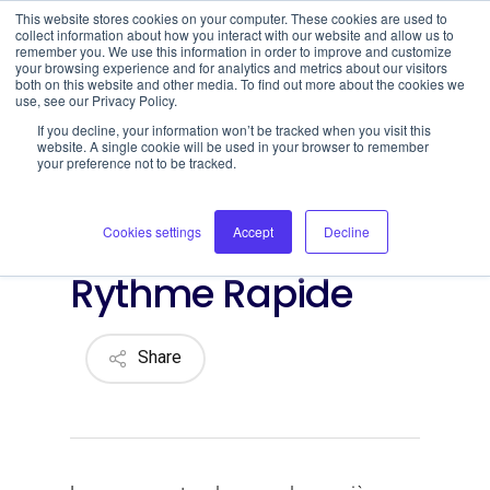
This website stores cookies on your computer. These cookies are used to
collect information about how you interact with our website and allow us to
remember you. We use this information in order to improve and customize
your browsing experience and for analytics and metrics about our visitors
both on this website and other media. To find out more about the cookies we
use, see our Privacy Policy.
Open toolbar
Chicken Road slot :
If you decline, your information won’t be tracked when you visit this
website. A single cookie will be used in your browser to remember
Maîtriser le Risque
your preference not to be tracked.
Contrôlé dans un
Cookies settings
Accept
Decline
Jeu de Crash au
Rythme Rapide
Share