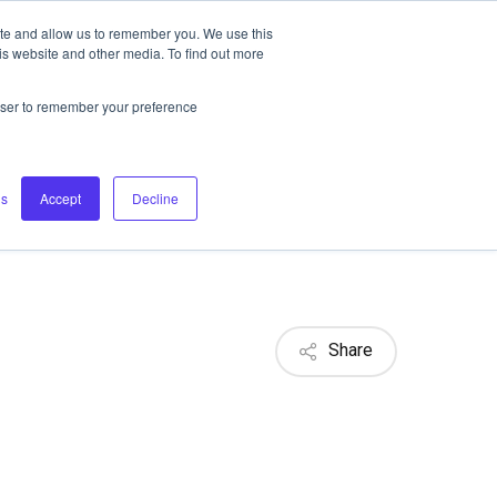
ite and allow us to remember you. We use this
CONTACT US
REQUEST A DEMO
is website and other media. To find out more
rowser to remember your preference
gs
Accept
Decline
Share