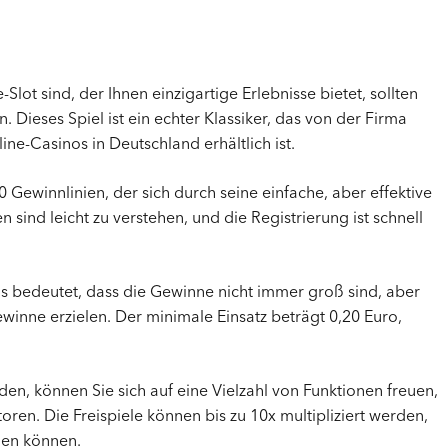
ot sind, der Ihnen einzigartige Erlebnisse bietet, sollten
 Dieses Spiel ist ein echter Klassiker, das von der Firma
ine-Casinos in Deutschland erhältlich ist.
0 Gewinnlinien, der sich durch seine einfache, aber effektive
 sind leicht zu verstehen, und die Registrierung ist schnell
 was bedeutet, dass die Gewinne nicht immer groß sind, aber
inne erzielen. Der minimale Einsatz beträgt 0,20 Euro,
en, können Sie sich auf eine Vielzahl von Funktionen freuen,
oren. Die Freispiele können bis zu 10x multipliziert werden,
len können.