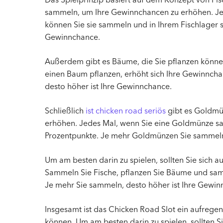
Das Spielprinzip basiert auf dem Konzept von F
sammeln, um Ihre Gewinnchancen zu erhöhen. Jede
können Sie sie sammeln und in Ihrem Fischlager s
Gewinnchance.
Außerdem gibt es Bäume, die Sie pflanzen könne
einen Baum pflanzen, erhöht sich Ihre Gewinnch
desto höher ist Ihre Gewinnchance.
Schließlich
ist chicken road seriös
gibt es Goldmü
erhöhen. Jedes Mal, wenn Sie eine Goldmünze sa
Prozentpunkte. Je mehr Goldmünzen Sie sammeln,
Um am besten darin zu spielen, sollten Sie sich 
Sammeln Sie Fische, pflanzen Sie Bäume und sa
Je mehr Sie sammeln, desto höher ist Ihre Gewin
Insgesamt ist das Chicken Road Slot ein aufregen
können. Um am besten darin zu spielen, sollten 