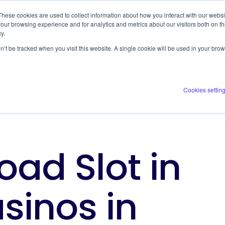
These cookies are used to collect information about how you interact with our webs
ERVICES
COMPANY
RESOURCES
our browsing experience and for analytics and metrics about our visitors both on th
y.
on’t be tracked when you visit this website. A single cookie will be used in your b
Cookies settin
oad Slot in
sinos in