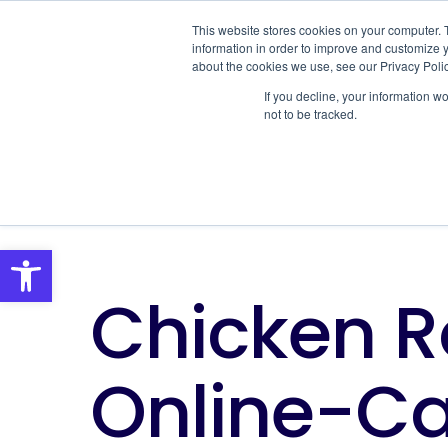
This website stores cookies on your computer. 
SOLUTIONS
S
information in order to improve and customize y
about the cookies we use, see our Privacy Polic
If you decline, your information w
not to be tracked.
Open toolbar
Chicken R
Online-Ca