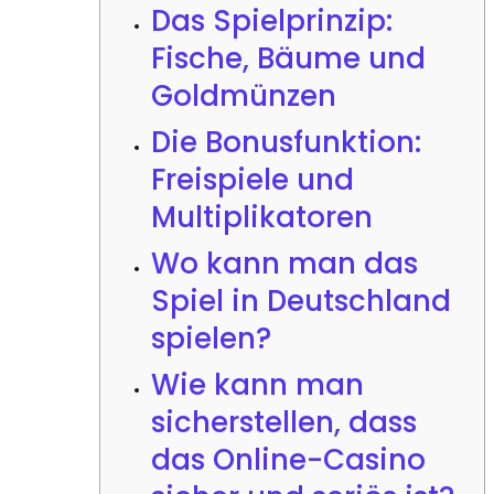
Das Spielprinzip:
Fische, Bäume und
Goldmünzen
Die Bonusfunktion:
Freispiele und
Multiplikatoren
Wo kann man das
Spiel in Deutschland
spielen?
Wie kann man
sicherstellen, dass
das Online-Casino