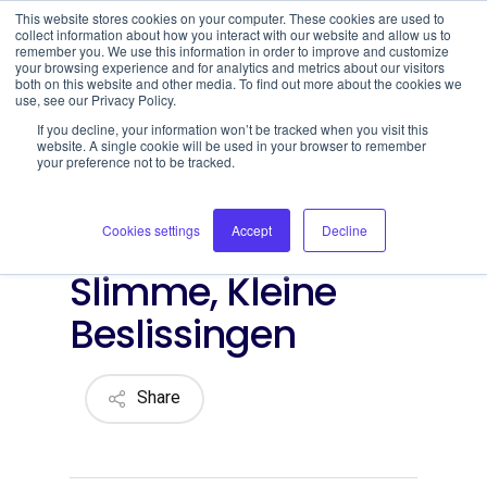
This website stores cookies on your computer. These cookies are used to
collect information about how you interact with our website and allow us to
remember you. We use this information in order to improve and customize
your browsing experience and for analytics and metrics about our visitors
both on this website and other media. To find out more about the cookies we
use, see our Privacy Policy.
Open toolbar
Chicken Road
If you decline, your information won’t be tracked when you visit this
website. A single cookie will be used in your browser to remember
Game: Beheers de
your preference not to be tracked.
Crash‑Style
Cookies settings
Accept
Decline
Uitdaging met
Slimme, Kleine
Beslissingen
Share