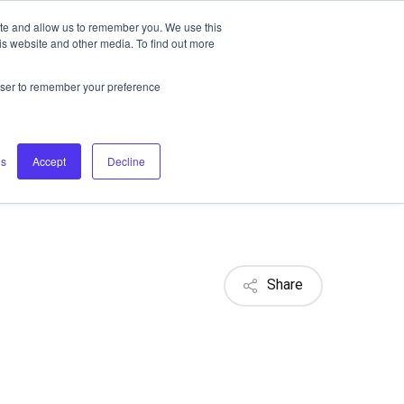
ite and allow us to remember you. We use this
CONTACT US
REQUEST A DEMO
is website and other media. To find out more
rowser to remember your preference
gs
Accept
Decline
Share