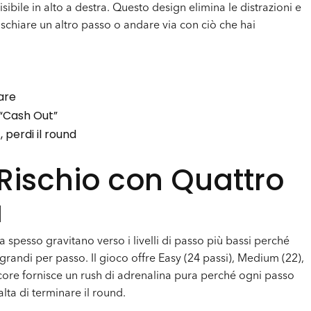
sibile in alto a destra. Questo design elimina le distrazioni e
ischiare un altro passo o andare via con ciò che hai
are
 “Cash Out”
 perdi il round
l Rischio con Quattro
à
 spesso gravitano verso i livelli di passo più bassi perché
 grandi per passo. Il gioco offre Easy (24 passi), Medium (22),
dcore fornisce un rush di adrenalina pura perché ogni passo
lta di terminare il round.