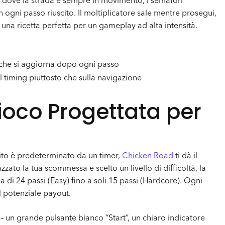
 dove la strada è sempre in movimento, i semafori
gni passo riuscito. Il moltiplicatore sale mentre prosegui,
una ricetta perfetta per un gameplay ad alta intensità.
e che si aggiorna dopo ogni passo
l timing piuttosto che sulla navigazione
Gioco Progettata per
ito è predeterminato da un timer,
Chicken Road
ti dà il
ato la tua scommessa e scelto un livello di difficoltà, la
ia di 24 passi (Easy) fino a soli 15 passi (Hardcore). Ogni
 potenziale payout.
– un grande pulsante bianco “Start”, un chiaro indicatore