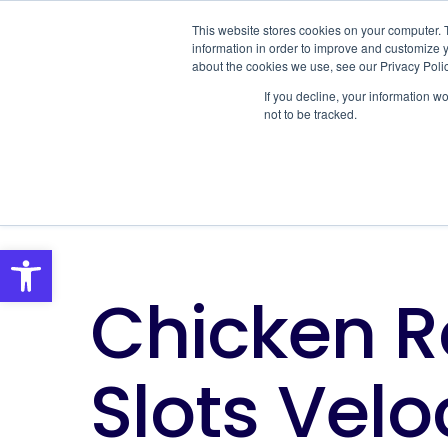
This website stores cookies on your computer. 
SOLUTIONS
S
information in order to improve and customize y
about the cookies we use, see our Privacy Polic
If you decline, your information w
not to be tracked.
Open toolbar
Chicken R
Slots Velo