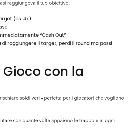
si raggiungeva il tuo obiettivo.
target (es. 4x)
asso
i immediatamente “Cash Out”
di raggiungere il target, perdi il round ma passi
l Gioco con la
ischiare soldi veri – perfetta per i giocatori che vogliono
rimentare con quante volte appaiono le trappole in ogni