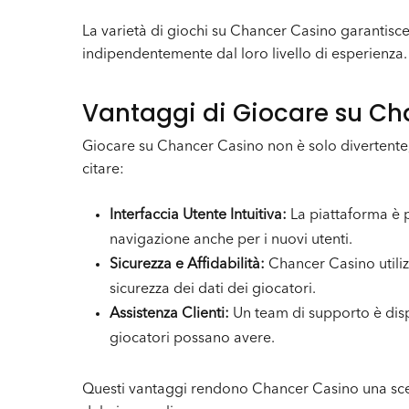
La varietà di giochi su Chancer Casino garantisce
indipendentemente dal loro livello di esperienza.
Vantaggi di Giocare su Ch
Giocare su Chancer Casino non è solo divertente
citare:
Interfaccia Utente Intuitiva:
La piattaforma è p
navigazione anche per i nuovi utenti.
Sicurezza e Affidabilità:
Chancer Casino utilizz
sicurezza dei dati dei giocatori.
Assistenza Clienti:
Un team di supporto è disp
giocatori possano avere.
Questi vantaggi rendono Chancer Casino una sce