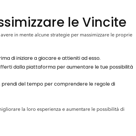
simizzare le Vincite
avere in mente alcune strategie per massimizzare le proprie
ima di iniziare a giocare e attieniti ad esso.
fferti dalla piattaforma per aumentare le tue possibilità
 prendi del tempo per comprendere le regole di
gliorare la loro esperienza e aumentare le possibilità di