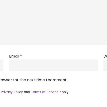
Email
*
W
browser for the next time I comment.
e
Privacy Policy
and
Terms of Service
apply.