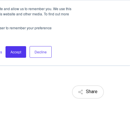
ite and allow us to remember you. We use this
CONTACT US
REQUEST A DEMO
is website and other media. To find out more
rowser to remember your preference
gs
Accept
Decline
Share