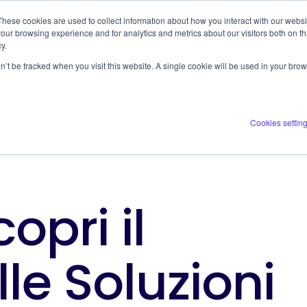
These cookies are used to collect information about how you interact with our webs
ERVICES
COMPANY
RESOURCES
our browsing experience and for analytics and metrics about our visitors both on th
y.
on’t be tracked when you visit this website. A single cookie will be used in your b
Cookies settin
opri il
le Soluzioni