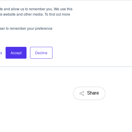
ite and allow us to remember you. We use this
CONTACT US
REQUEST A DEMO
is website and other media. To find out more
rowser to remember your preference
gs
Accept
Decline
Share