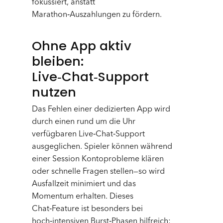
fokussiert, anstatt
Marathon‑Auszahlungen zu fördern.
Ohne App aktiv
bleiben:
Live‑Chat‑Support
nutzen
Das Fehlen einer dedizierten App wird
durch einen rund um die Uhr
verfügbaren Live‑Chat‑Support
ausgeglichen. Spieler können während
einer Session Kontoprobleme klären
oder schnelle Fragen stellen—so wird
Ausfallzeit minimiert und das
Momentum erhalten. Dieses
Chat‑Feature ist besonders bei
hoch‑intensiven Burst‑Phasen hilfreich;