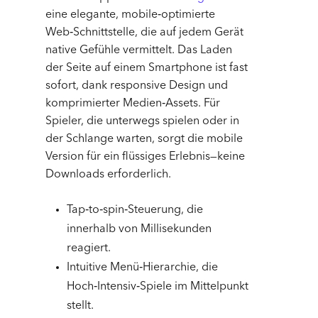
eine elegante, mobile‑optimierte
Web‑Schnittstelle, die auf jedem Gerät
native Gefühle vermittelt. Das Laden
der Seite auf einem Smartphone ist fast
sofort, dank responsive Design und
komprimierter Medien‑Assets. Für
Spieler, die unterwegs spielen oder in
der Schlange warten, sorgt die mobile
Version für ein flüssiges Erlebnis—keine
Downloads erforderlich.
Tap‑to‑spin‑Steuerung, die
innerhalb von Millisekunden
reagiert.
Intuitive Menü‑Hierarchie, die
Hoch‑Intensiv‑Spiele im Mittelpunkt
stellt.