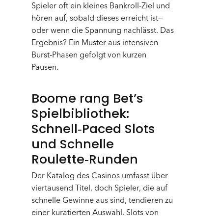
Spieler oft ein kleines Bankroll‑Ziel und
hören auf, sobald dieses erreicht ist—
oder wenn die Spannung nachlässt. Das
Ergebnis? Ein Muster aus intensiven
Burst‑Phasen gefolgt von kurzen
Pausen.
Boome rang Bet’s
Spielbibliothek:
Schnell‑Paced Slots
und Schnelle
Roulette‑Runden
Der Katalog des Casinos umfasst über
viertausend Titel, doch Spieler, die auf
schnelle Gewinne aus sind, tendieren zu
einer kuratierten Auswahl. Slots von