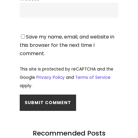
Save my name, email, and website in
this browser for the next time I
comment.
This site is protected by reCAPTCHA and the
Google
Privacy Policy
and
Terms of Service
apply.
Recommended Posts