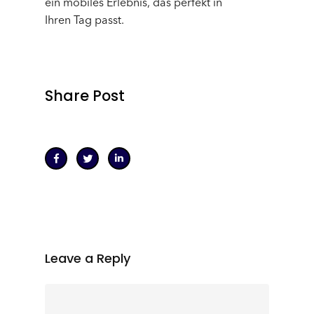
ein mobiles Erlebnis, das perfekt in
Ihren Tag passt.
Share Post
Leave a Reply