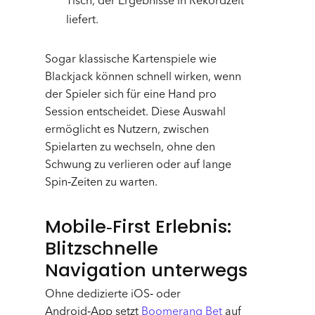
Tisch, der Ergebnisse in Rekordzeit
liefert.
Sogar klassische Kartenspiele wie
Blackjack können schnell wirken, wenn
der Spieler sich für eine Hand pro
Session entscheidet. Diese Auswahl
ermöglicht es Nutzern, zwischen
Spielarten zu wechseln, ohne den
Schwung zu verlieren oder auf lange
Spin‑Zeiten zu warten.
Mobile‑First Erlebnis:
Blitzschnelle
Navigation unterwegs
Ohne dedizierte iOS‑ oder
Android‑App setzt
Boomerang Bet
auf