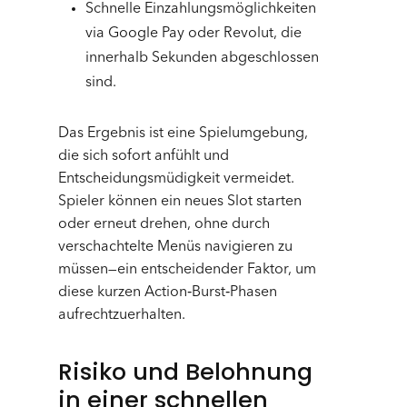
Schnelle Einzahlungsmöglichkeiten
via Google Pay oder Revolut, die
innerhalb Sekunden abgeschlossen
sind.
Das Ergebnis ist eine Spielumgebung,
die sich sofort anfühlt und
Entscheidungsmüdigkeit vermeidet.
Spieler können ein neues Slot starten
oder erneut drehen, ohne durch
verschachtelte Menüs navigieren zu
müssen—ein entscheidender Faktor, um
diese kurzen Action‑Burst‑Phasen
aufrechtzuerhalten.
Risiko und Belohnung
in einer schnellen