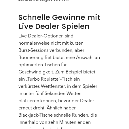
Schnelle Gewinne mit
Live Dealer‑Spielen
Live Dealer‑Optionen sind
normalerweise nicht mit kurzen
Burst‑Sessions verbunden, aber
Boomerang Bet bietet eine Auswahl an
optimierten Tischen für
Geschwindigkeit. Zum Beispiel bietet
ein „Turbo Roulette“‑Tisch ein
verkürztes Wettfenster, in dem Spieler
in unter fünf Sekunden Wetten
platzieren können, bevor der Dealer
erneut dreht. Ähnlich haben
Blackjack‑Tische schnelle Runden, die
innerhalb von zehn Minuten enden—