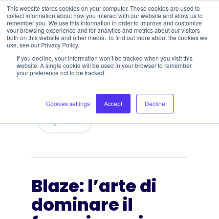
This website stores cookies on your computer. These cookies are used to
collect information about how you interact with our website and allow us to
remember you. We use this information in order to improve and customize
your browsing experience and for analytics and metrics about our visitors
both on this website and other media. To find out more about the cookies we
use, see our Privacy Policy.
Open toolbar
Blaze: l’arte di
If you decline, your information won’t be tracked when you visit this
website. A single cookie will be used in your browser to remember
dominare il fuoco
your preference not to be tracked.
in cucina
Cookies settings
Accept
Decline
Share
Blaze: l’arte di
dominare il