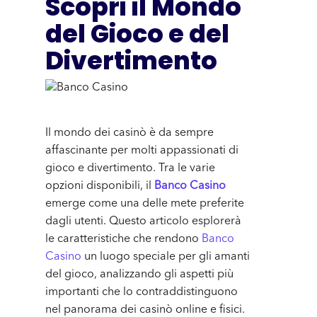
Scopri il Mondo
del Gioco e del
Divertimento
Il mondo dei casinò è da sempre
affascinante per molti appassionati di
gioco e divertimento. Tra le varie
opzioni disponibili, il
Banco Casino
emerge come una delle mete preferite
dagli utenti. Questo articolo esplorerà
le caratteristiche che rendono
Banco
Casino
un luogo speciale per gli amanti
del gioco, analizzando gli aspetti più
importanti che lo contraddistinguono
nel panorama dei casinò online e fisici.