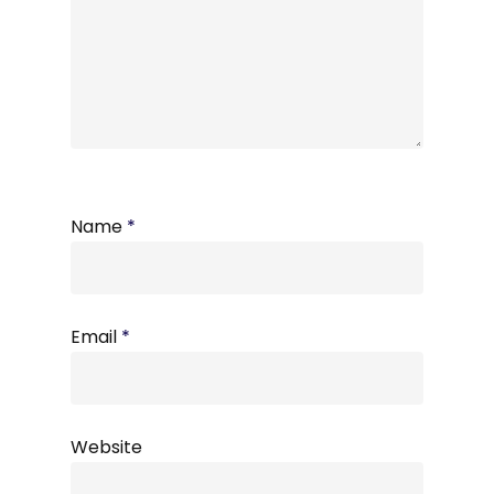
Name
*
Email
*
Website