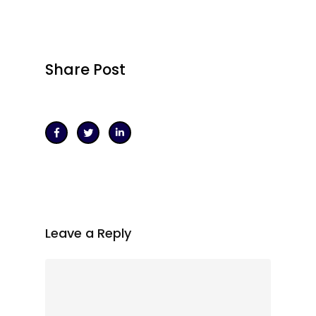
Share Post
Leave a Reply