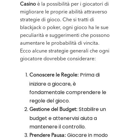
Casino
è la possibilità per i giocatori di
migliorare le proprie abilità attraverso
strategie di gioco. Che si tratti di
blackjack o poker, ogni gioco ha le sue
peculiarità e suggerimenti che possono
aumentare le probabilità di vincita.
Ecco alcune strategie generali che ogni
giocatore dovrebbe considerare:
Prima di
Conoscere le Regole:
iniziare a giocare, è
fondamentale comprendere le
regole del gioco.
Stabilire un
Gestione del Budget:
budget e attenervisi aiuta a
mantenere il controllo.
Giocare in modo
Prendere Pausa: