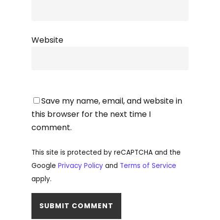
Website
Save my name, email, and website in
this browser for the next time I
comment.
This site is protected by reCAPTCHA and the
Google
Privacy Policy
and
Terms of Service
apply.