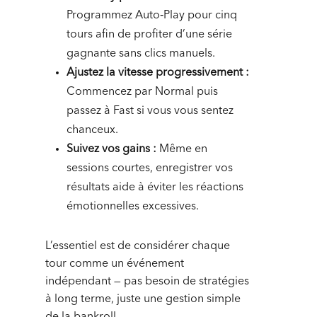
Programmez Auto‑Play pour cinq
tours afin de profiter d’une série
gagnante sans clics manuels.
Ajustez la vitesse progressivement :
Commencez par Normal puis
passez à Fast si vous vous sentez
chanceux.
Suivez vos gains :
Même en
sessions courtes, enregistrer vos
résultats aide à éviter les réactions
émotionnelles excessives.
L’essentiel est de considérer chaque
tour comme un événement
indépendant — pas besoin de stratégies
à long terme, juste une gestion simple