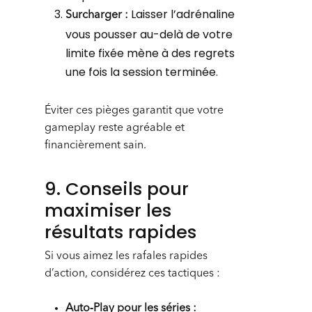
Laisser l’adrénaline
Surcharger :
vous pousser au-delà de votre
limite fixée mène à des regrets
une fois la session terminée.
Éviter ces pièges garantit que votre
gameplay reste agréable et
financièrement sain.
9. Conseils pour
maximiser les
résultats rapides
Si vous aimez les rafales rapides
d’action, considérez ces tactiques :
Auto‑Play pour les séries :