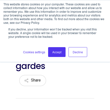
This website stores cookies on your computer. These cookies are used to
collect information about how you interact with our website and allow us to
remember you. We use this information in order to improve and customize
your browsing experience and for analytics and metrics about our visitors
both on this website and other media. To find out more about the cookies we
use, see our Privacy Policy.
Open toolbar
AviaMasters : Le
If you decline, your information won’t be tracked when you visit this
website. A single cookie will be used in your browser to remember
jeu de crash à
your preference not to be tracked.
rythme rapide qui
Cookies settings
Accept
Decline
vous garde sur vos
gardes
Share