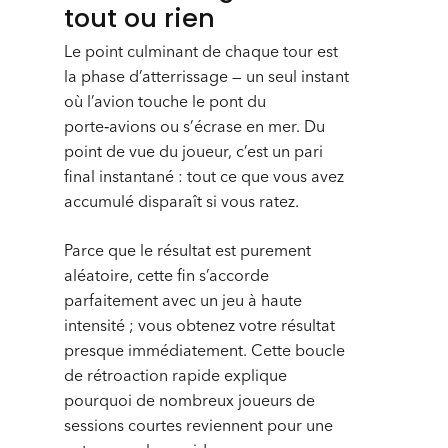
tout ou rien
Le point culminant de chaque tour est
la phase d’atterrissage — un seul instant
où l’avion touche le pont du
porte‑avions ou s’écrase en mer. Du
point de vue du joueur, c’est un pari
final instantané : tout ce que vous avez
accumulé disparaît si vous ratez.
Parce que le résultat est purement
aléatoire, cette fin s’accorde
parfaitement avec un jeu à haute
intensité ; vous obtenez votre résultat
presque immédiatement. Cette boucle
de rétroaction rapide explique
pourquoi de nombreux joueurs de
sessions courtes reviennent pour une