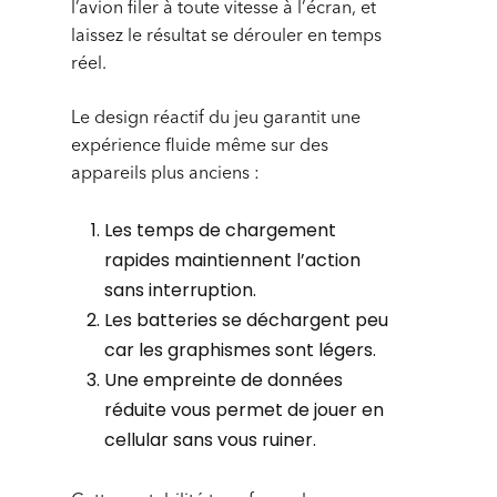
l’avion filer à toute vitesse à l’écran, et
laissez le résultat se dérouler en temps
réel.
Le design réactif du jeu garantit une
expérience fluide même sur des
appareils plus anciens :
Les temps de chargement
rapides maintiennent l’action
sans interruption.
Les batteries se déchargent peu
car les graphismes sont légers.
Une empreinte de données
réduite vous permet de jouer en
cellular sans vous ruiner.