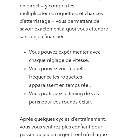
en direct — y compris les
multiplicateurs, roquettes, et chances
d’atterrissage — vous permettant de
savoir exactement à quoi vous attendre
sans enjeu financier.
Vous pouvez expérimenter avec
chaque réglage de vitesse.
Vous pouvez voir à quelle
fréquence les roquettes
apparaissent en temps réel.
Vous pratiquez le timing de vos
paris pour ces rounds éclair.
Après quelques cycles d’entraînement,
vous vous sentirez plus confiant pour
passer au jeu en argent réel où chaque