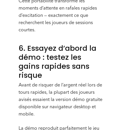
Cette portabilité transforme les
moments d’attente en rafales rapides
d’excitation — exactement ce que
recherchent les joueurs de sessions
courtes.
6. Essayez d’abord la
démo : testez les
gains rapides sans
risque
Avant de risquer de l’argent réel lors de
tours rapides, la plupart des joueurs
avisés essaient la version démo gratuite
disponible sur navigateur desktop et
mobile.
La démo reproduit parfaitement le jeu